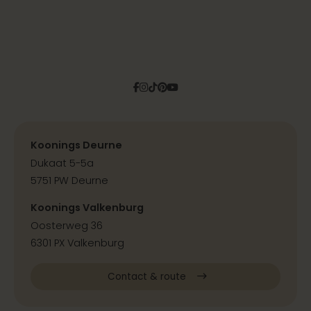
Facebook
Instagram
Tiktok
Pinterest
YouTube
Koonings Deurne
Dukaat 5-5a
5751 PW Deurne
Koonings Valkenburg
Oosterweg 36
6301 PX Valkenburg
Contact & route