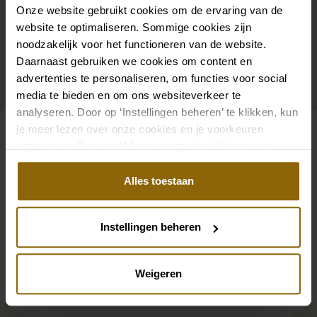
Onze website gebruikt cookies om de ervaring van de
onze grote accessoire winkel met accessoires voor
website te optimaliseren. Sommige cookies zijn
bruid en bruidegom vind je de perfecte match met
noodzakelijk voor het functioneren van de website.
jouw jurk of trouwkostuum.
Daarnaast gebruiken we cookies om content en
advertenties te personaliseren, om functies voor social
Ga naar accessoires
media te bieden en om ons websiteverkeer te
analyseren. Door op ‘Instellingen beheren’ te klikken, kun
je meer lezen over onze cookies en je voorkeuren
aanpassen. Door op ‘Alles toestaan’ te klikken, ga je
Bekijk ook eens
akkoord met het gebruik van alle cookies.
Pinterest
Pi
Alles toestaan
Pinterest
Pi
Abrazi O1-4-650-SKT Christina
Poirier NC-7654 Oo
Abrazi A2-4-650-MC Selena
Abrazi O7-KBL Am
Instellingen beheren
Weigeren