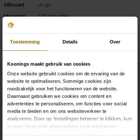
Silhouet
A-Lijn
Mouwen
Off shoulder
Beschikbaarheid per winkel
Toestemming
Details
Over
Koonings maakt gebruik van cookies
Maak jouw bridallook
Onze website gebruikt cookies om de ervaring van de
compleet
website te optimaliseren. Sommige cookies zijn
noodzakelijk voor het functioneren van de website.
Daarnaast gebruiken we cookies om content en
De perfecte trouwschoenen voor onder je trouwjurk,
advertenties te personaliseren, om functies voor social
maar ook kettingen, armbanden en oorbellen die
media te bieden en om ons websiteverkeer te
analyseren. Door op ‘Instellingen beheren’ te klikken, kun
precies bij je bruidsjurk passen of een prachtige sluier,
je meer lezen over onze cookies en je voorkeuren
haarband of haarspeld voor je bruidskapsel: jouw
aanpassen. Door op ‘Alles toestaan’ te klikken, ga je
bruidslook is pas af met bijpassende accessoires. Met