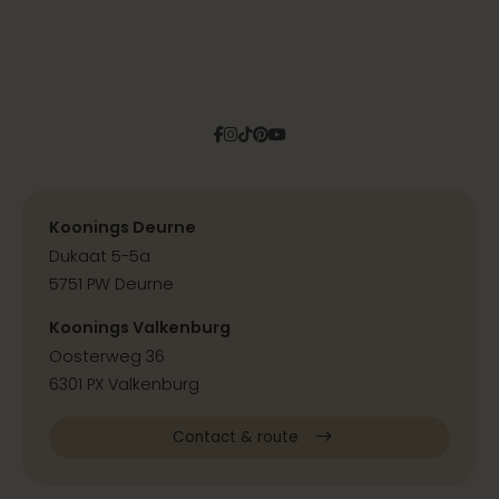
Facebook
Instagram
Tiktok
Pinterest
YouTube
Koonings Deurne
Dukaat 5-5a
5751 PW Deurne
Koonings Valkenburg
Oosterweg 36
6301 PX Valkenburg
Contact & route