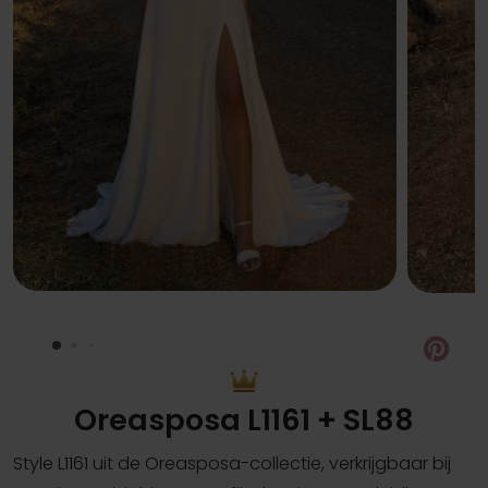
Pin
Oreasposa L1161 + SL88
Style L1161 uit de Oreasposa-collectie, verkrijgbaar bij