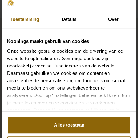
Toestemming
Details
Over
Maak jouw bridallook
compleet
Koonings maakt gebruik van cookies
Onze website gebruikt cookies om de ervaring van de
De perfecte trouwschoenen voor onder je trouwjurk,
website te optimaliseren. Sommige cookies zijn
maar ook kettingen, armbanden en oorbellen die
noodzakelijk voor het functioneren van de website.
Daarnaast gebruiken we cookies om content en
precies bij je bruidsjurk passen of een prachtige sluier,
advertenties te personaliseren, om functies voor social
haarband of haarspeld voor je bruidskapsel: jouw
media te bieden en om ons websiteverkeer te
bruidslook is pas af met bijpassende accessoires. Met
analyseren. Door op ‘Instellingen beheren’ te klikken, kun
onze grote accessoire winkel met accessoires voor
je meer lezen over onze cookies en je voorkeuren
bruid en bruidegom vind je de perfecte match met
aanpassen. Door op ‘Alles toestaan’ te klikken, ga je
jouw jurk of trouwkostuum.
akkoord met het gebruik van alle cookies.
Alles toestaan
Ga naar accessoires