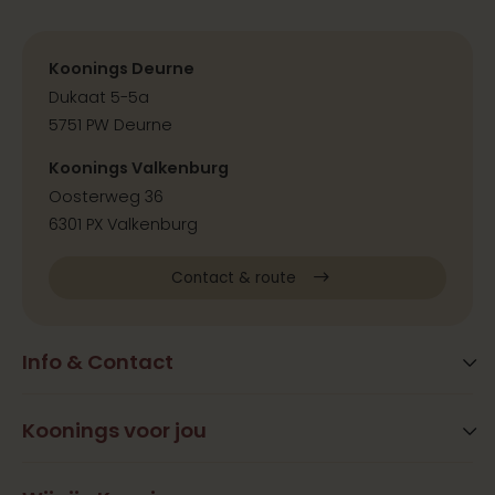
Koonings Deurne
Dukaat 5-5a
5751 PW Deurne
Koonings Valkenburg
Oosterweg 36
6301 PX Valkenburg
Contact & route
Info & Contact
Blog
FAQ
Koonings voor jou
Extra services
Openingstijden