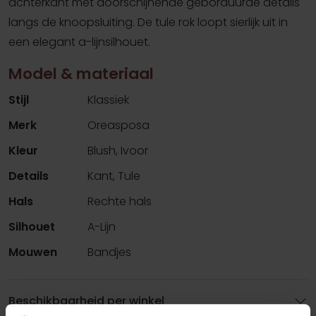
achterkant met doorschijnende geborduurde details
langs de knoopsluiting. De tule rok loopt sierlijk uit in
een elegant a-lijnsilhouet.
Model & materiaal
Stijl
Klassiek
Merk
Oreasposa
Kleur
Blush, Ivoor
Details
Kant, Tule
Hals
Rechte hals
Silhouet
A-Lijn
Mouwen
Bandjes
Beschikbaarheid per winkel