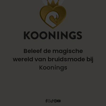
Beleef de magische
wereld
van bruidsmode bij
Koonings
Facebook
Instagram
Tiktok
Pinterest
YouTube