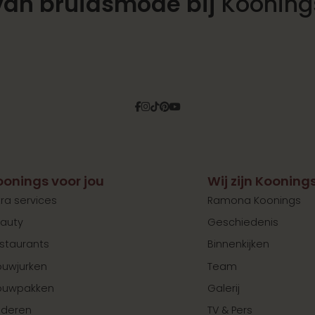
van bruidsmode bij
Kooning
Facebook
Instagram
Tiktok
Pinterest
YouTube
oonings voor jou
Wij zijn Kooning
tra services
Ramona Koonings
auty
Geschiedenis
staurants
Binnenkijken
ouwjurken
Team
ouwpakken
Galerij
nderen
TV & Pers