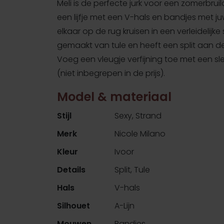
Meli is de perfecte jurk voor een zomerbruil
een lijfje met een V-hals en bandjes met j
elkaar op de rug kruisen in een verleidelijke s
gemaakt van tule en heeft een split aan d
Voeg een vleugje verfijning toe met een sl
(niet inbegrepen in de prijs).
Model & materiaal
Stijl
Sexy, Strand
Merk
Nicole Milano
Kleur
Ivoor
Details
Split, Tule
Hals
V-hals
Silhouet
A-Lijn
Mouwen
Bandjes