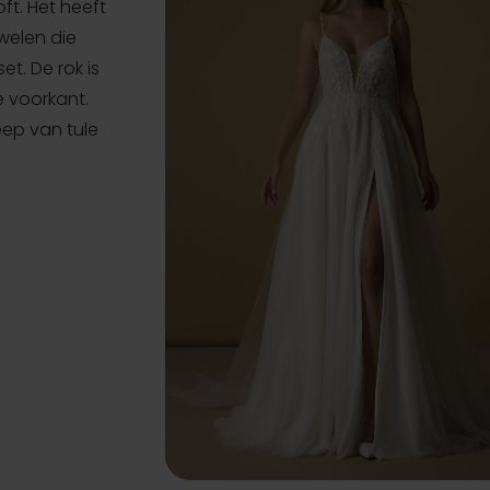
oft. Het heeft
uwelen die
et. De rok is
e voorkant.
eep van tule