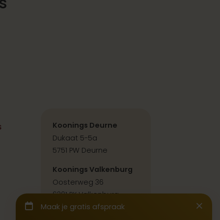
s
s
Koonings Deurne
Dukaat 5-5a
5751 PW Deurne
Koonings Valkenburg
Oosterweg 36
6301 PX Valkenburg
Contact & route