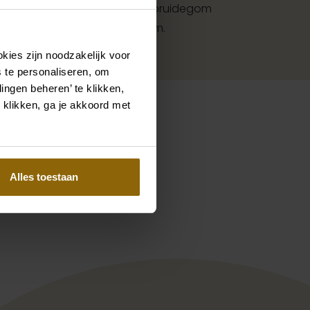
et accessoires voor bruid en bruidegom
met jouw jurk of trouwkostuum.
kies zijn noodzakelijk voor
 te personaliseren, om
ingen beheren’ te klikken,
 klikken, ga je akkoord met
Pinterest
Pinterest
Alles toestaan
ida 1B126CRELEP1420
Muse by Berta 24-P102