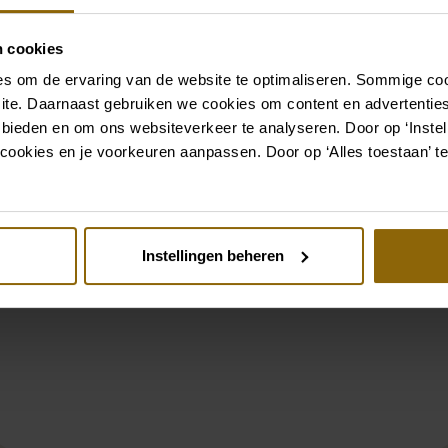
grote accessoire winkel m
vind je de perfecte match 
n cookies
s om de ervaring van de website te optimaliseren. Sommige coo
Ga naar accessoires
ite. Daarnaast gebruiken we cookies om content en advertenties
 bieden en om ons websiteverkeer te analyseren. Door op ‘Instell
cookies en je voorkeuren aanpassen. Door op ‘Alles toestaan’ te
Bekijk ook eens
st
Pinterest
Instellingen beheren
la Nova Viorea
Alma Novia Nere