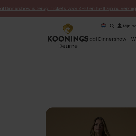
al Dinnershow is terug! Tickets voor 4-10 en 15-11 zijn nu verkri
Mijn a
Bridal Dinnershow
W
Deurne