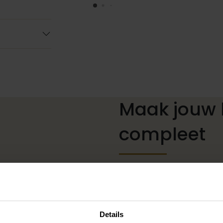
Maak jouw 
compleet
De perfecte trouwschoenen
kettingen, armbanden en oo
of een prachtige sluier, h
jouw bruidslook is pas af 
Details