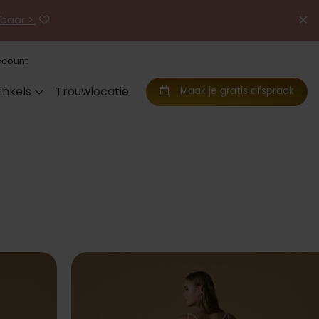
jgbaar >
ccount
inkels
Trouwlocatie
Maak je gratis afspraak