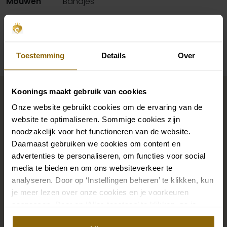
Mouwen
Bandjes
Beschikbaarheid per winkel
Toestemming
Details
Over
Maak jouw bridallook
Koonings maakt gebruik van cookies
compleet
Onze website gebruikt cookies om de ervaring van de
website te optimaliseren. Sommige cookies zijn
noodzakelijk voor het functioneren van de website.
De perfecte trouwschoenen voor onder je trouwjurk,
Daarnaast gebruiken we cookies om content en
maar ook kettingen, armbanden en oorbellen die
advertenties te personaliseren, om functies voor social
media te bieden en om ons websiteverkeer te
precies bij je bruidsjurk passen of een prachtige sluier,
analyseren. Door op ‘Instellingen beheren’ te klikken, kun
haarband of haarspeld voor je bruidskapsel: jouw
je meer lezen over onze cookies en je voorkeuren
bruidslook is pas af met bijpassende accessoires. Met
aanpassen. Door op ‘Alles toestaan’ te klikken, ga je
onze grote accessoire winkel met accessoires voor
akkoord met het gebruik van alle cookies.
bruid en bruidegom vind je de perfecte match met