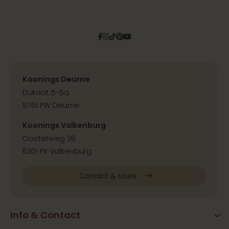
Facebook
Instagram
Tiktok
Pinterest
YouTube
Koonings Deurne
Dukaat 5-5a
5751 PW Deurne
Koonings Valkenburg
Oosterweg 36
6301 PX Valkenburg
Contact & route
Info & Contact