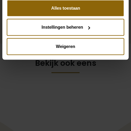
akkoord met het gebruik van alle cookies.
onze grote accessoire winkel met accessoires voor
Alles toestaan
bruid en bruidegom vind je de perfecte match met
jouw jurk of trouwkostuum.
Instellingen beheren
Ga naar accessoires
Weigeren
Bekijk ook eens
Pinterest
Pi
Pinterest
Pi
Jesus Peiro 966A
Milla Nova Rita trai
Martha Blanc Wasira 1I106GEOREP1520
Demetrios By You 