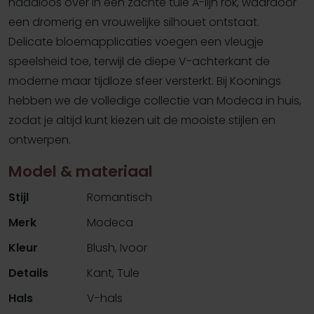
naadloos over in een zachte tule A-lijn rok, waardoor
een dromerig en vrouwelijke silhouet ontstaat.
Delicate bloemapplicaties voegen een vleugje
speelsheid toe, terwijl de diepe V-achterkant de
moderne maar tijdloze sfeer versterkt. Bij Koonings
hebben we de volledige collectie van Modeca in huis,
zodat je altijd kunt kiezen uit de mooiste stijlen en
ontwerpen.
Model & materiaal
Stijl
Romantisch
Merk
Modeca
Kleur
Blush, Ivoor
Details
Kant, Tule
Hals
V-hals