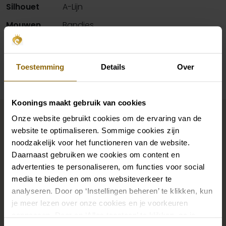
Silhouet
A-Lijn
Mouwen
Bandjes
Beschikbaarheid per winkel
Toestemming
Details
Over
Koonings maakt gebruik van cookies
Maak jouw bridallook
Onze website gebruikt cookies om de ervaring van de
compleet
website te optimaliseren. Sommige cookies zijn
noodzakelijk voor het functioneren van de website.
Daarnaast gebruiken we cookies om content en
De perfecte trouwschoenen voor onder je trouwjurk,
advertenties te personaliseren, om functies voor social
maar ook kettingen, armbanden en oorbellen die
media te bieden en om ons websiteverkeer te
precies bij je bruidsjurk passen of een prachtige sluier,
analyseren. Door op ‘Instellingen beheren’ te klikken, kun
je meer lezen over onze cookies en je voorkeuren
haarband of haarspeld voor je bruidskapsel: jouw
aanpassen. Door op ‘Alles toestaan’ te klikken, ga je
bruidslook is pas af met bijpassende accessoires. Met