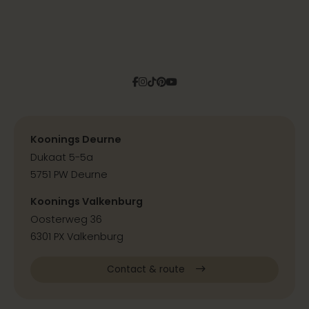
Facebook
Instagram
Tiktok
Pinterest
YouTube
Koonings Deurne
Dukaat 5-5a
5751 PW Deurne
Koonings Valkenburg
Oosterweg 36
6301 PX Valkenburg
Contact & route