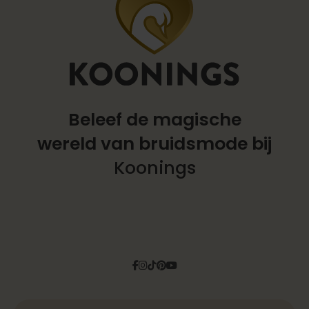
Beleef de magische
wereld
van bruidsmode bij
Koonings
Facebook
Instagram
Tiktok
Pinterest
YouTube