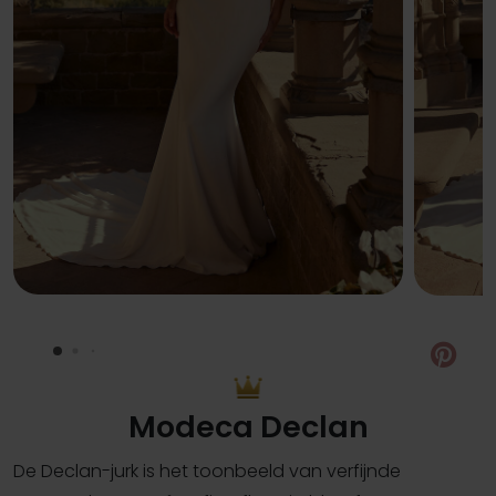
Pin
Modeca Declan
De Declan-jurk is het toonbeeld van verfijnde