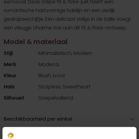
eenvoud. Deze crêpe fit & flare-jurk heeft een
romantische hartvormige halslijn en een sierlijk
gedrapeerd lijfje. Een delicaat strikje in de taille voegt
een vleugje charme toe aan dit fit & flare-ontwerp.
Model & materiaal
Stijl
Minimalistisch, Modern
Merk
Modeca
Kleur
Blush, Ivoor
Hals
Strapless, Sweetheart
Silhouet
Soepelvallend
Beschikbaarheid per winkel