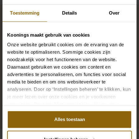
Maak jouw bridallook
Toestemming
Details
Over
compleet
Koonings maakt gebruik van cookies
De perfecte trouwschoenen voor onder je trouwjurk,
Onze website gebruikt cookies om de ervaring van de
website te optimaliseren. Sommige cookies zijn
maar ook kettingen, armbanden en oorbellen die
noodzakelijk voor het functioneren van de website.
precies bij je bruidsjurk passen of een prachtige sluier,
Daarnaast gebruiken we cookies om content en
haarband of haarspeld voor je bruidskapsel: jouw
advertenties te personaliseren, om functies voor social
bruidslook is pas af met bijpassende accessoires. Met
media te bieden en om ons websiteverkeer te
onze grote accessoire winkel met accessoires voor
analyseren. Door op ‘Instellingen beheren’ te klikken, kun
bruid en bruidegom vind je de perfecte match met
je meer lezen over onze cookies en je voorkeuren
aanpassen. Door op ‘Alles toestaan’ te klikken, ga je
jouw jurk of trouwkostuum.
akkoord met het gebruik van alle cookies.
Alles toestaan
Ga naar accessoires