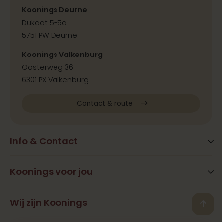
Koonings Deurne
Dukaat 5-5a
5751 PW Deurne
Koonings Valkenburg
Oosterweg 36
6301 PX Valkenburg
Contact & route
Info & Contact
Blog
FAQ
Koonings voor jou
Extra services
Openingstijden
Beauty
Wij zijn Koonings
Vestigingen
Back
Ramona Koonings
Restaurants
Contact