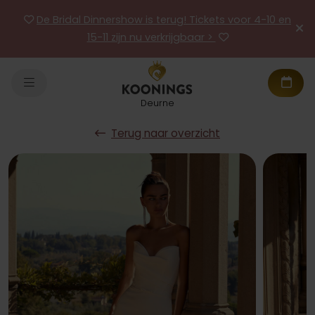
De Bridal Dinnershow is terug! Tickets voor 4-10 en
15-11 zijn nu verkrijgbaar >
Deurne
Terug naar overzicht