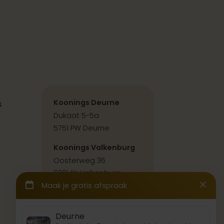
s
Koonings Deurne
Dukaat 5-5a
5751 PW Deurne
Koonings Valkenburg
Oosterweg 36
6301 PX Valkenburg
Contact & route