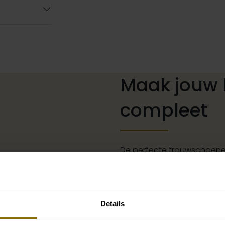
Maak jouw 
compleet
De perfecte trouwschoenen
kettingen, armbanden en oo
of een prachtige sluier, h
jouw bruidslook is pas af 
Details
grote accessoire winkel m
vind je de perfecte match 