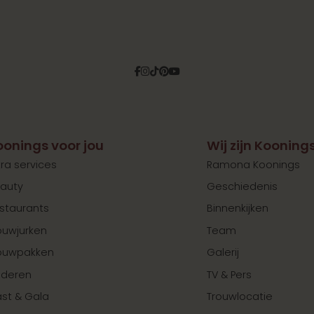
Facebook
Instagram
Tiktok
Pinterest
YouTube
oonings voor jou
Wij zijn Kooning
tra services
Ramona Koonings
auty
Geschiedenis
staurants
Binnenkijken
ouwjurken
Team
ouwpakken
Galerij
nderen
TV & Pers
st & Gala
Trouwlocatie