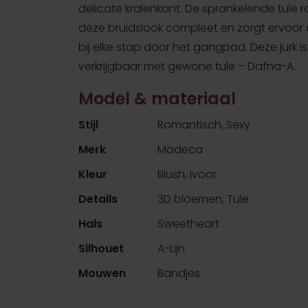
delicate kralenkant. De sprankelende tule 
deze bruidslook compleet en zorgt ervoor da
bij elke stap door het gangpad. Deze jurk i
verkrijgbaar met gewone tule – Dafna-A.
Model & materiaal
Stijl
Romantisch, Sexy
Merk
Modeca
Kleur
Blush, Ivoor
Details
3D bloemen, Tule
Hals
Sweetheart
Silhouet
A-Lijn
Mouwen
Bandjes