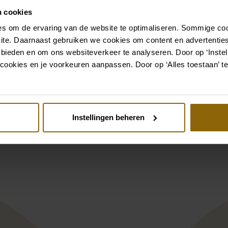
n cookies
Ga naar accessoires
s om de ervaring van de website te optimaliseren. Sommige coo
ite. Daarnaast gebruiken we cookies om content en advertenties
 bieden en om ons websiteverkeer te analyseren. Door op ‘Instell
Bekijk ook eens
cookies en je voorkeuren aanpassen. Door op ‘Alles toestaan’ te
st
Pinterest
Instellingen beheren
Papillon by Modeca Elba
Le Papillon by M