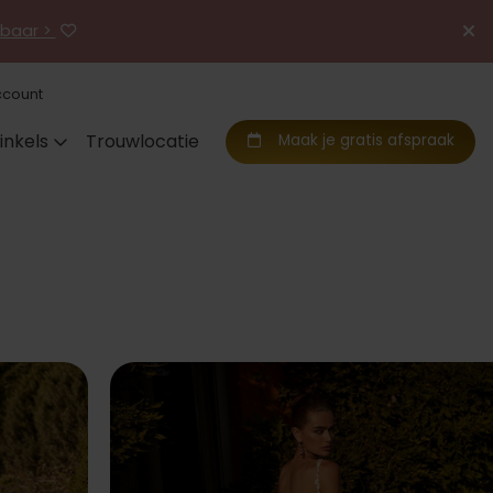
jgbaar >
ccount
inkels
Trouwlocatie
Maak je gratis afspraak