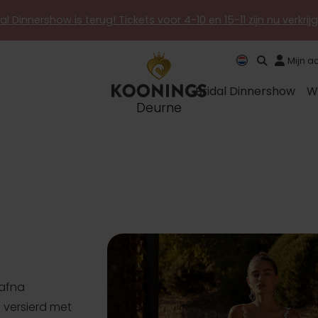
al Dinnershow is terug! Tickets voor 4-10 en 15-11 zijn nu verkri
Mijn a
Bridal Dinnershow
W
Deurne
Dafna
je versierd met