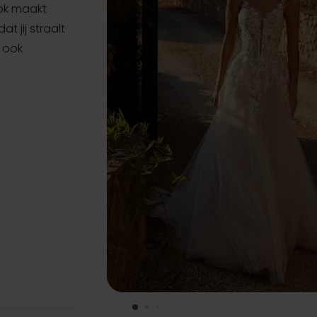
rok maakt
t jij straalt
s ook