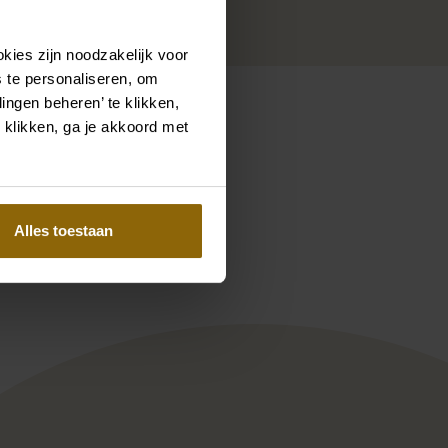
kies zijn noodzakelijk voor
 te personaliseren, om
ingen beheren’ te klikken,
 klikken, ga je akkoord met
Pinterest
Pinterest
Alles toestaan
odeca Hemilly
Enzoani Blue collection Ulani-