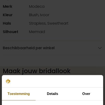
Merk
Modeca
Kleur
Blush, Ivoor
Hals
Strapless, Sweetheart
Silhouet
Mermaid
Beschikbaarheid per winkel
Maak jouw bridallook
compleet
Toestemming
Details
Over
De perfecte trouwschoenen voor onder je trouwjurk,
maar ook kettingen, armbanden en oorbellen die