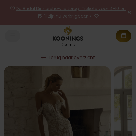
De Bridal Dinnershow is terug! Tickets voor 4-10 en
15-11 zijn nu verkrijgbaar >
Deurne
Terug naar overzicht