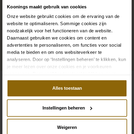
precies bij je bruidsjurk passen of een prachtige sluier,
Koonings maakt gebruik van cookies
haarband of haarspeld voor je bruidskapsel: jouw
Onze website gebruikt cookies om de ervaring van de
bruidslook is pas af met bijpassende accessoires. Met
website te optimaliseren. Sommige cookies zijn
onze grote accessoire winkel met accessoires voor
noodzakelijk voor het functioneren van de website.
Daarnaast gebruiken we cookies om content en
bruid en bruidegom vind je de perfecte match met
advertenties te personaliseren, om functies voor social
jouw jurk of trouwkostuum.
media te bieden en om ons websiteverkeer te
analyseren. Door op ‘Instellingen beheren’ te klikken, kun
Ga naar accessoires
je meer lezen over onze cookies en je voorkeuren
aanpassen. Door op ‘Alles toestaan’ te klikken, ga je
akkoord met het gebruik van alle cookies.
Bekijk ook eens
Alles toestaan
Pinterest
Pi
Pinterest
Pi
Instellingen beheren
Enzoani Prive Fig-D
Pronovias Fashion 
Jesus Peiro 918A
Ladybird Iva LB124C
Weigeren