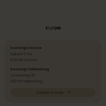
Facebook
Instagram
Tiktok
Pinterest
YouTube
Koonings Deurne
Dukaat 5-5a
5751 PW Deurne
Koonings Valkenburg
Oosterweg 36
6301 PX Valkenburg
Contact & route