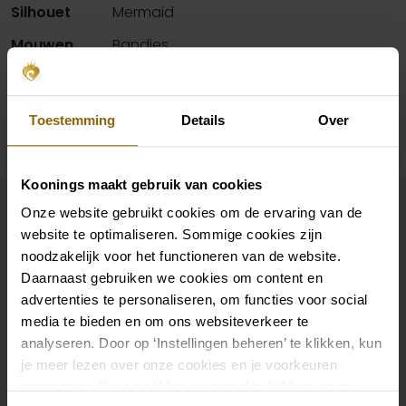
Silhouet
Mermaid
Mouwen
Bandjes
Beschikbaarheid per winkel
Toestemming
Details
Over
Koonings maakt gebruik van cookies
Maak jouw bridallook
Onze website gebruikt cookies om de ervaring van de
compleet
website te optimaliseren. Sommige cookies zijn
noodzakelijk voor het functioneren van de website.
Daarnaast gebruiken we cookies om content en
De perfecte trouwschoenen voor onder je trouwjurk,
advertenties te personaliseren, om functies voor social
maar ook kettingen, armbanden en oorbellen die
media te bieden en om ons websiteverkeer te
precies bij je bruidsjurk passen of een prachtige sluier,
analyseren. Door op ‘Instellingen beheren’ te klikken, kun
je meer lezen over onze cookies en je voorkeuren
haarband of haarspeld voor je bruidskapsel: jouw
aanpassen. Door op ‘Alles toestaan’ te klikken, ga je
bruidslook is pas af met bijpassende accessoires. Met