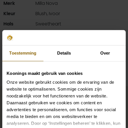
Merk
Milla Nova
Kleur
Blush, Ivoor
Hals
Sweetheart
Silhouet
Mermaid
Mouwen
Off shoulder
Toestemming
Details
Over
Beschikbaarheid per winkel
Koonings maakt gebruik van cookies
Onze website gebruikt cookies om de ervaring van de
website te optimaliseren. Sommige cookies zijn
Maak jouw bridallook
noodzakelijk voor het functioneren van de website.
compleet
Daarnaast gebruiken we cookies om content en
advertenties te personaliseren, om functies voor social
media te bieden en om ons websiteverkeer te
De perfecte trouwschoenen voor onder je trouwjurk,
analyseren. Door op ‘Instellingen beheren’ te klikken, kun