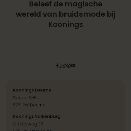
Beleef de magische
wereld
van bruidsmode bij
Koonings
Facebook
Instagram
Tiktok
Pinterest
YouTube
Koonings Deurne
Dukaat 5-5a
5751 PW Deurne
Koonings Valkenburg
Oosterweg 36