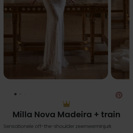
Pin
Milla Nova Madeira + train
Sensationele off-the-shoulder zeemeerminjurk