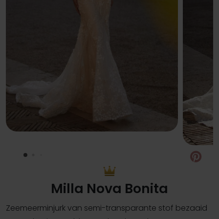
Pin
Milla Nova Bonita
Zeemeerminjurk van semi-transparante stof bezaaid