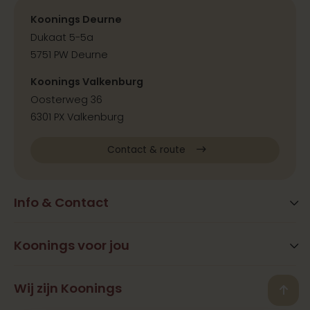
Koonings Deurne
Dukaat 5-5a
5751 PW Deurne
Koonings Valkenburg
Oosterweg 36
6301 PX Valkenburg
Contact & route
Info & Contact
Blog
FAQ
Koonings voor jou
Extra services
Openingstijden
Beauty
Wij zijn Koonings
Vestigingen
Back
Ramona Koonings
Restaurants
Contact