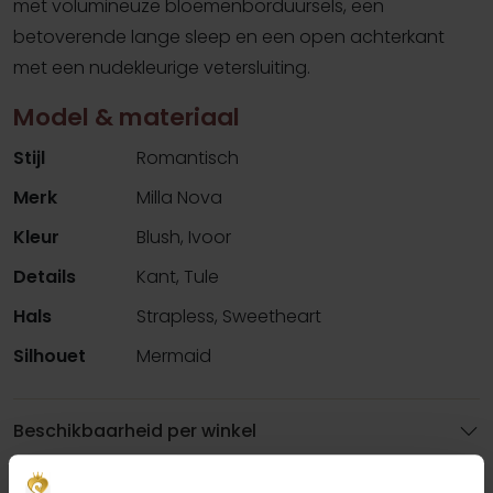
met volumineuze bloemenborduursels, een
betoverende lange sleep en een open achterkant
met een nudekleurige vetersluiting.
Model & materiaal
Stijl
Romantisch
Merk
Milla Nova
Kleur
Blush, Ivoor
Details
Kant, Tule
Hals
Strapless, Sweetheart
Silhouet
Mermaid
Beschikbaarheid per winkel