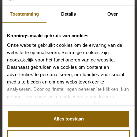
Maak jouw bridallook
Toestemming
Details
Over
compleet
Koonings maakt gebruik van cookies
Onze website gebruikt cookies om de ervaring van de
De perfecte trouwschoenen voor onder je trouwjurk,
website te optimaliseren. Sommige cookies zijn
maar ook kettingen, armbanden en oorbellen die
noodzakelijk voor het functioneren van de website.
precies bij je bruidsjurk passen of een prachtige sluier,
Daarnaast gebruiken we cookies om content en
haarband of haarspeld voor je bruidskapsel: jouw
advertenties te personaliseren, om functies voor social
bruidslook is pas af met bijpassende accessoires. Met
media te bieden en om ons websiteverkeer te
onze grote accessoire winkel met accessoires voor
analyseren. Door op ‘Instellingen beheren’ te klikken, kun
je meer lezen over onze cookies en je voorkeuren
bruid en bruidegom vind je de perfecte match met
aanpassen. Door op ‘Alles toestaan’ te klikken, ga je
jouw jurk of trouwkostuum.
akkoord met het gebruik van alle cookies.
Alles toestaan
Ga naar accessoires