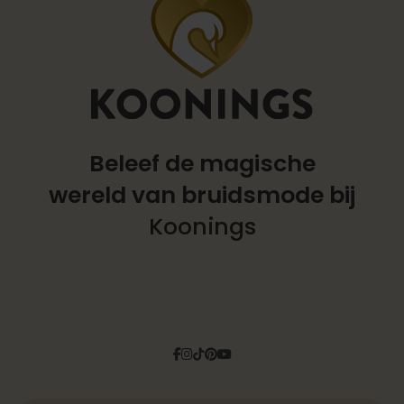
Beleef de magische
wereld
van bruidsmode bij
Koonings
Facebook
Instagram
Tiktok
Pinterest
YouTube