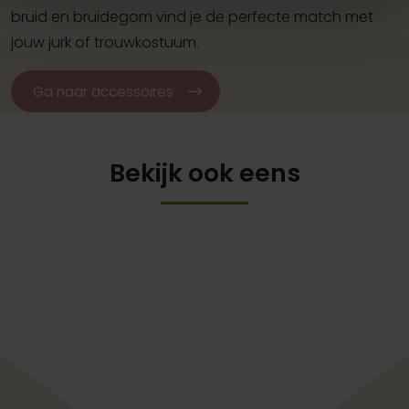
bruid en bruidegom vind je de perfecte match met
jouw jurk of trouwkostuum.
Ga naar accessoires
Bekijk ook eens
Pinterest
Pi
Pinterest
Pi
Modeca Ally
Ladybird Fjura LB1
Oreasposa L1141
Rebecca Ingram Co