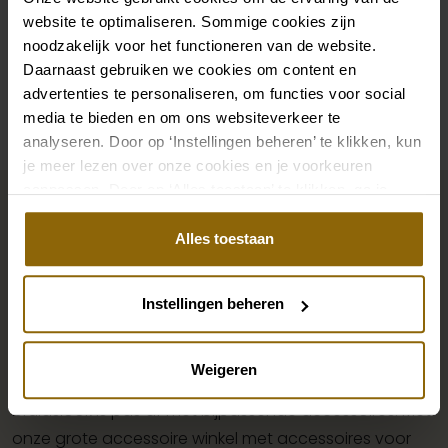
Mouwen
Bandjes
website te optimaliseren. Sommige cookies zijn
noodzakelijk voor het functioneren van de website.
Daarnaast gebruiken we cookies om content en
Beschikbaarheid per winkel
advertenties te personaliseren, om functies voor social
media te bieden en om ons websiteverkeer te
analyseren. Door op ‘Instellingen beheren’ te klikken, kun
je meer lezen over onze cookies en je voorkeuren
Maak jouw bridallook
aanpassen. Door op ‘Alles toestaan’ te klikken, ga je
akkoord met het gebruik van alle cookies.
compleet
Alles toestaan
De perfecte trouwschoenen voor onder je trouwjurk,
Instellingen beheren
maar ook kettingen, armbanden en oorbellen die
precies bij je bruidsjurk passen of een prachtige sluier,
Weigeren
haarband of haarspeld voor je bruidskapsel: jouw
bruidslook is pas af met bijpassende accessoires. Met
onze grote accessoire winkel met accessoires voor