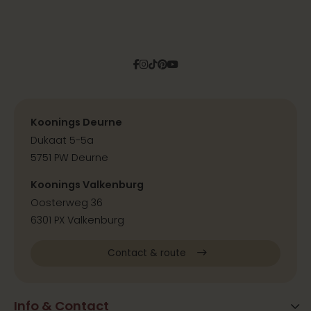
Facebook
Instagram
Tiktok
Pinterest
YouTube
Koonings Deurne
Dukaat 5-5a
5751 PW Deurne
Koonings Valkenburg
Oosterweg 36
6301 PX Valkenburg
Contact & route
Info & Contact