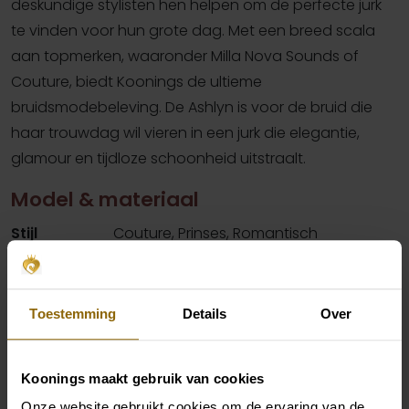
deskundige stylisten hen helpen om de perfecte jurk
te vinden voor hun grote dag. Met een breed scala
aan topmerken, waaronder Milla Nova Sounds of
Couture, biedt Koonings de ultieme
bruidsmodebeleving. De Ashlyn is voor de bruid die
haar trouwdag wil vieren in een jurk die elegantie,
glamour en tijdloze schoonheid uitstraalt.
Model & materiaal
Stijl
Couture, Prinses, Romantisch
Merk
Milla Nova
Kleur
Ivoor
Toestemming
Details
Over
Details
3D bloemen
Hals
Sweetheart
Koonings maakt gebruik van cookies
Silhouet
A-Lijn
Onze website gebruikt cookies om de ervaring van de