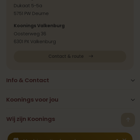
Dukaat 5-5a
5751 PW Deurne
Koonings Valkenburg
Oosterweg 36
6301 PX Valkenburg
Contact & route
Info & Contact
Blog
FAQ
Koonings voor jou
Extra services
Openingstijden
Beauty
Wij zijn Koonings
Vestigingen
Back
Ramona Koonings
Restaurants
Contact
© 2026 Koonings - Alle rechten voorbehouden
Geschiedenis
Trouwjurken
Samenwerkingen & Pers