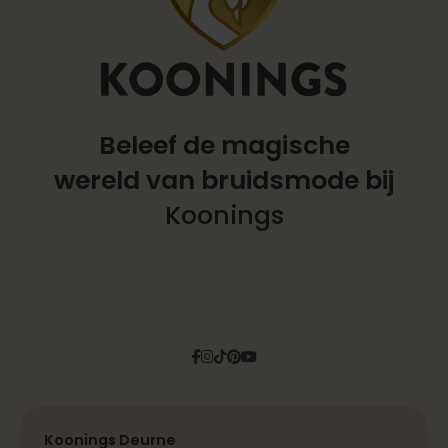
Beleef de magische
wereld
van bruidsmode bij
Koonings
Facebook
Instagram
Tiktok
Pinterest
YouTube
Koonings Deurne