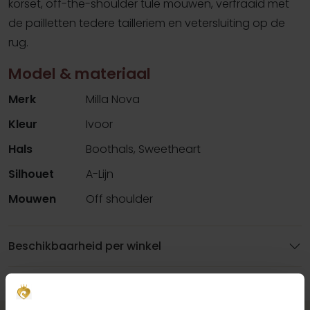
korset, off-the-shoulder tule mouwen, verfraaid met
de pailletten tedere tailleriem en vetersluiting op de
rug.
Model & materiaal
Merk
Milla Nova
Kleur
Ivoor
Hals
Boothals, Sweetheart
Silhouet
A-Lijn
Mouwen
Off shoulder
Beschikbaarheid per winkel