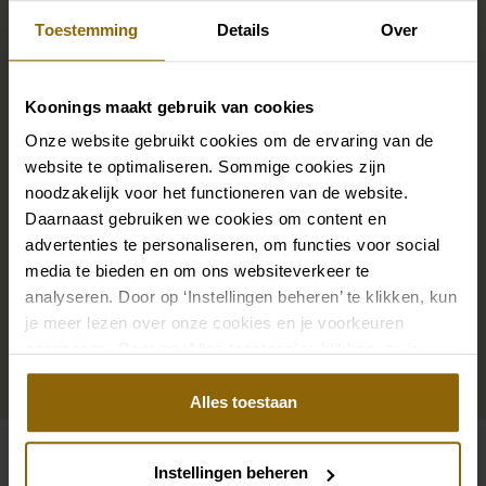
Maak jouw bridallook
Toestemming
Details
Over
compleet
Koonings maakt gebruik van cookies
De perfecte trouwschoenen voor onder je trouwjurk,
Onze website gebruikt cookies om de ervaring van de
maar ook kettingen, armbanden en oorbellen die
website te optimaliseren. Sommige cookies zijn
precies bij je bruidsjurk passen of een prachtige sluier,
noodzakelijk voor het functioneren van de website.
haarband of haarspeld voor je bruidskapsel: jouw
Daarnaast gebruiken we cookies om content en
bruidslook is pas af met bijpassende accessoires. Met
advertenties te personaliseren, om functies voor social
media te bieden en om ons websiteverkeer te
onze grote accessoire winkel met accessoires voor
analyseren. Door op ‘Instellingen beheren’ te klikken, kun
bruid en bruidegom vind je de perfecte match met
je meer lezen over onze cookies en je voorkeuren
jouw jurk of trouwkostuum.
aanpassen. Door op ‘Alles toestaan’ te klikken, ga je
akkoord met het gebruik van alle cookies.
Ga naar accessoires
Alles toestaan
Instellingen beheren