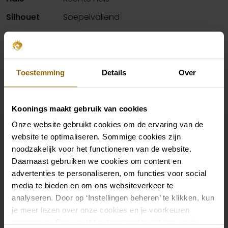
Silhouet
Soepelvallend
Mouwen
Bandjes
Beschikbaarheid per winkel
Toestemming
Details
Over
Koonings maakt gebruik van cookies
Maak jouw bridallook
Onze website gebruikt cookies om de ervaring van de
compleet
website te optimaliseren. Sommige cookies zijn
noodzakelijk voor het functioneren van de website.
Daarnaast gebruiken we cookies om content en
advertenties te personaliseren, om functies voor social
De perfecte trouwschoenen voor onder je trouwjurk,
media te bieden en om ons websiteverkeer te
maar ook kettingen, armbanden en oorbellen die
analyseren. Door op ‘Instellingen beheren’ te klikken, kun
precies bij je bruidsjurk passen of een prachtige sluier,
je meer lezen over onze cookies en je voorkeuren
haarband of haarspeld voor je bruidskapsel: jouw
aanpassen. Door op ‘Alles toestaan’ te klikken, ga je