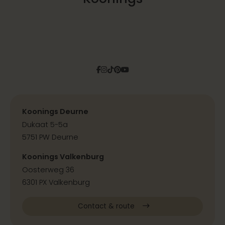
Facebook
Instagram
Tiktok
Pinterest
YouTube
Koonings Deurne
Dukaat 5-5a
5751 PW Deurne
Koonings Valkenburg
Oosterweg 36
6301 PX Valkenburg
Contact & route