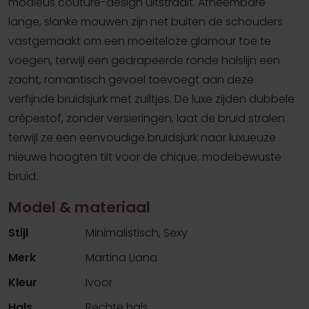
modieus couture-design uitstraalt. Afneembare
lange, slanke mouwen zijn net buiten de schouders
vastgemaakt om een ​​moeiteloze glamour toe te
voegen, terwijl een gedrapeerde ronde halslijn een
zacht, romantisch gevoel toevoegt aan deze
verfijnde bruidsjurk met zuiltjes. De luxe zijden dubbele
crêpestof, zonder versieringen, laat de bruid stralen
terwijl ze een eenvoudige bruidsjurk naar luxueuze
nieuwe hoogten tilt voor de chique, modebewuste
bruid.
Model & materiaal
Stijl
Minimalistisch, Sexy
Merk
Martina Liana
Kleur
Ivoor
Hals
Rechte hals