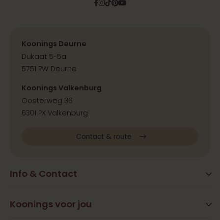
Facebook
Instagram
Tiktok
Pinterest
YouTube
Koonings Deurne
Dukaat 5-5a
5751 PW Deurne
Koonings Valkenburg
Oosterweg 36
6301 PX Valkenburg
Contact & route
Info & Contact
Blog
FAQ
Koonings voor jou
Extra services
Openingstijden