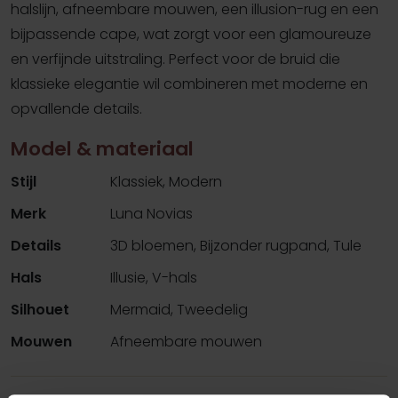
halslijn, afneembare mouwen, een illusion-rug en een
bijpassende cape, wat zorgt voor een glamoureuze
en verfijnde uitstraling. Perfect voor de bruid die
klassieke elegantie wil combineren met moderne en
opvallende details.
Model & materiaal
Stijl
Klassiek, Modern
Merk
Luna Novias
Details
3D bloemen, Bijzonder rugpand, Tule
Hals
Illusie, V-hals
Silhouet
Mermaid, Tweedelig
Mouwen
Afneembare mouwen