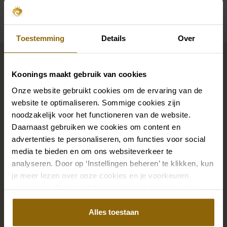
Beschikbaarheid per winkel
Toestemming
Details
Over
Maak jouw bridallook
compleet
Koonings maakt gebruik van cookies
Onze website gebruikt cookies om de ervaring van de
website te optimaliseren. Sommige cookies zijn
De perfecte trouwschoenen voor onder je trouwjurk,
noodzakelijk voor het functioneren van de website.
maar ook kettingen, armbanden en oorbellen die
Daarnaast gebruiken we cookies om content en
precies bij je bruidsjurk passen of een prachtige sluier,
advertenties te personaliseren, om functies voor social
haarband of haarspeld voor je bruidskapsel: jouw
media te bieden en om ons websiteverkeer te
bruidslook is pas af met bijpassende accessoires. Met
analyseren. Door op ‘Instellingen beheren’ te klikken, kun
je meer lezen over onze cookies en je voorkeuren
onze grote accessoire winkel met accessoires voor
aanpassen. Door op ‘Alles toestaan’ te klikken, ga je
bruid en bruidegom vind je de perfecte match met
akkoord met het gebruik van alle cookies.
jouw jurk of trouwkostuum.
Alles toestaan