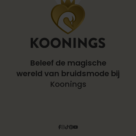
Beleef de magische
wereld
van bruidsmode bij
Koonings
Facebook
Instagram
Tiktok
Pinterest
YouTube