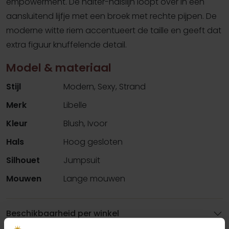
empowerment. De halter-halslijn loopt over in een
aansluitend lijfje met een broek met rechte pijpen. De
moderne witte riem accentueert de taille en geeft dat
extra figuur knuffelende detail.
Model & materiaal
Stijl
Modern, Sexy, Strand
Merk
Libelle
Kleur
Blush, Ivoor
Hals
Hoog gesloten
Silhouet
Jumpsuit
Mouwen
Lange mouwen
Beschikbaarheid per winkel