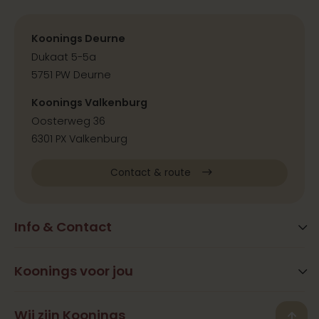
Koonings Deurne
Dukaat 5-5a
5751 PW Deurne
Koonings Valkenburg
Oosterweg 36
6301 PX Valkenburg
Contact & route
Info & Contact
Blog
FAQ
Koonings voor jou
Extra services
Openingstijden
Beauty
Wij zijn Koonings
Vestigingen
Back