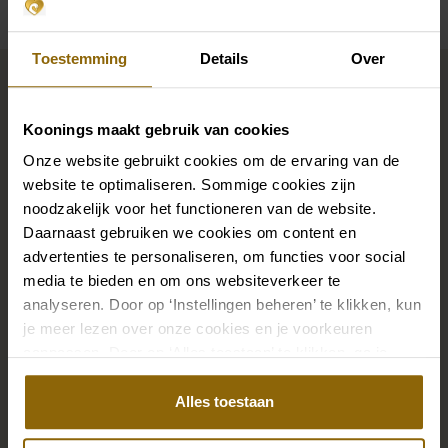
Maak jouw bridallook
Toestemming
Details
Over
compleet
Koonings maakt gebruik van cookies
Onze website gebruikt cookies om de ervaring van de
De perfecte trouwschoenen voor onder je trouwjurk,
website te optimaliseren. Sommige cookies zijn
maar ook kettingen, armbanden en oorbellen die
noodzakelijk voor het functioneren van de website.
precies bij je bruidsjurk passen of een prachtige sluier,
Daarnaast gebruiken we cookies om content en
advertenties te personaliseren, om functies voor social
haarband of haarspeld voor je bruidskapsel: jouw
media te bieden en om ons websiteverkeer te
bruidslook is pas af met bijpassende accessoires. Met
analyseren. Door op ‘Instellingen beheren’ te klikken, kun
onze grote accessoire winkel met accessoires voor
je meer lezen over onze cookies en je voorkeuren
bruid en bruidegom vind je de perfecte match met
aanpassen. Door op ‘Alles toestaan’ te klikken, ga je
jouw jurk of trouwkostuum.
akkoord met het gebruik van alle cookies.
Alles toestaan
Ga naar accessoires