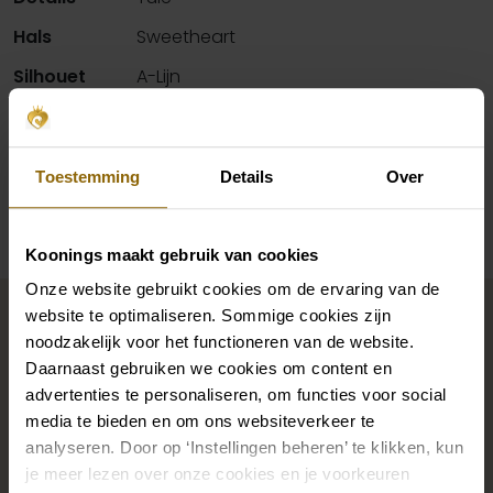
Hals
Sweetheart
Silhouet
A-Lijn
Mouwen
Bandjes
Toestemming
Details
Over
Beschikbaarheid per winkel
Koonings maakt gebruik van cookies
Maak jouw bridallook
Onze website gebruikt cookies om de ervaring van de
website te optimaliseren. Sommige cookies zijn
compleet
noodzakelijk voor het functioneren van de website.
Daarnaast gebruiken we cookies om content en
advertenties te personaliseren, om functies voor social
De perfecte trouwschoenen voor onder je trouwjurk,
media te bieden en om ons websiteverkeer te
maar ook kettingen, armbanden en oorbellen die
analyseren. Door op ‘Instellingen beheren’ te klikken, kun
je meer lezen over onze cookies en je voorkeuren
precies bij je bruidsjurk passen of een prachtige sluier,