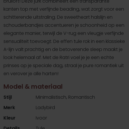
bruiloft! Deze jurk combineert een transparante
kanten top met verfijnde beading, wat zorgt voor een
schitterende uitstraling. De sweetheart halslijn en
schouderbandjes accentueren je schoonheid op een
elegante manier, terwijl de V-rug een vleugje verfijnde
sensualiteit toevoegt. De effen tule rok in een klassieke
A-lijn valt prachtig en de betoverende sleep maakt je
look helemaal af. Met de Ratri voel je je een echte
prinses op je speciale dag, straal je pure romantiek uit
en verover je alle harten!
Model & materiaal
Stijl
Minimalistisch, Romantisch
Merk
Ladybird
Kleur
Ivoor
Details
Tule