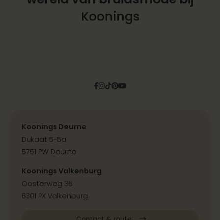
Koonings
Facebook
Instagram
Tiktok
Pinterest
YouTube
Koonings Deurne
Dukaat 5-5a
5751 PW Deurne
Koonings Valkenburg
Oosterweg 36
6301 PX Valkenburg
Contact & route