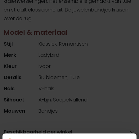
kralenversieringen. Het ensemble is gemaakt van tule
en straalt classicisme uit. De juwelenbandjes kruisen
over de rug.
Model & materiaal
Stijl
Klassiek, Romantisch
Merk
Ladybird
Kleur
Ivoor
Details
3D bloemen, Tule
Hals
V-hals
Silhouet
A-Lijn, Soepelvallend
Mouwen
Bandjes
Beschikbaarheid per winkel