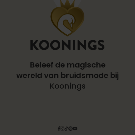
Beleef de magische
wereld
van bruidsmode bij
Koonings
Facebook
Instagram
Tiktok
Pinterest
YouTube