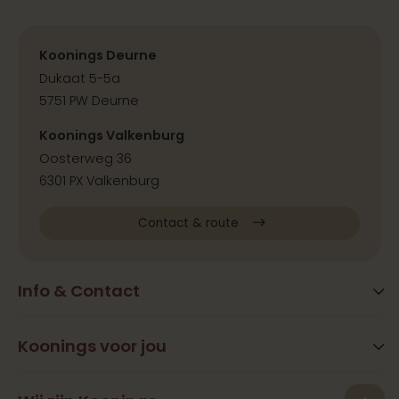
Koonings Deurne
Dukaat 5-5a
5751 PW Deurne
Koonings Valkenburg
Oosterweg 36
6301 PX Valkenburg
Contact & route
Info & Contact
Blog
FAQ
Koonings voor jou
Extra services
Openingstijden
Beauty