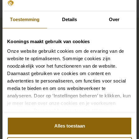
Toestemming
Details
Over
Maak jouw bridallook
compleet
Koonings maakt gebruik van cookies
Onze website gebruikt cookies om de ervaring van de
De perfecte trouwschoenen voor onder je trouwjurk,
website te optimaliseren. Sommige cookies zijn
maar ook kettingen, armbanden en oorbellen die
noodzakelijk voor het functioneren van de website.
Daarnaast gebruiken we cookies om content en
precies bij je bruidsjurk passen of een prachtige sluier,
advertenties te personaliseren, om functies voor social
haarband of haarspeld voor je bruidskapsel: jouw
media te bieden en om ons websiteverkeer te
bruidslook is pas af met bijpassende accessoires. Met
analyseren. Door op ‘Instellingen beheren’ te klikken, kun
onze grote accessoire winkel met accessoires voor
je meer lezen over onze cookies en je voorkeuren
bruid en bruidegom vind je de perfecte match met
aanpassen. Door op ‘Alles toestaan’ te klikken, ga je
jouw jurk of trouwkostuum.
akkoord met het gebruik van alle cookies.
Alles toestaan
Ga naar accessoires