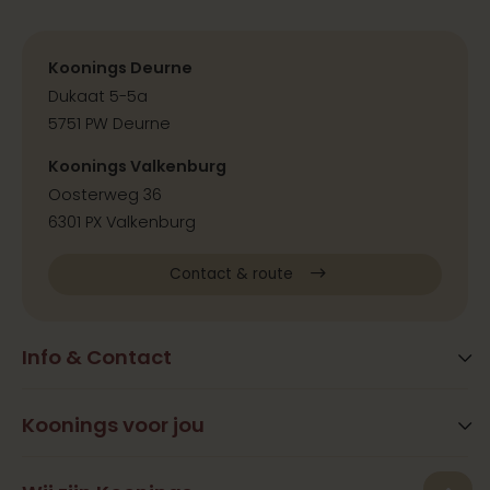
Koonings Deurne
Dukaat 5-5a
5751 PW Deurne
Koonings Valkenburg
Oosterweg 36
6301 PX Valkenburg
Contact & route
Info & Contact
Blog
FAQ
Koonings voor jou
Extra services
Openingstijden
Beauty