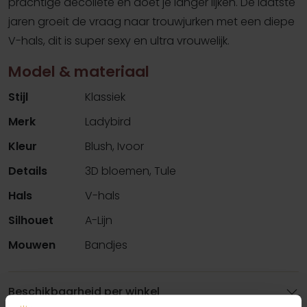
prachtige decolleté en doet je langer lijken. De laatste
jaren groeit de vraag naar trouwjurken met een diepe
V-hals, dit is super sexy en ultra vrouwelijk.
Model & materiaal
Stijl
Klassiek
Merk
Ladybird
Kleur
Blush, Ivoor
Details
3D bloemen, Tule
Hals
V-hals
Silhouet
A-Lijn
Mouwen
Bandjes
Beschikbaarheid per winkel