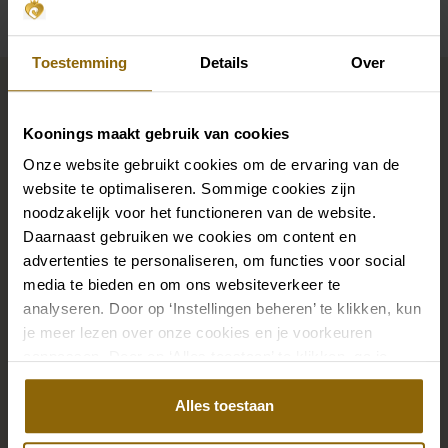
Toestemming
Details
Over
Maak jouw bridallook
compleet
Koonings maakt gebruik van cookies
Onze website gebruikt cookies om de ervaring van de
De perfecte trouwschoenen voor onder je trouwjurk,
website te optimaliseren. Sommige cookies zijn
maar ook kettingen, armbanden en oorbellen die
noodzakelijk voor het functioneren van de website.
Daarnaast gebruiken we cookies om content en
precies bij je bruidsjurk passen of een prachtige sluier,
advertenties te personaliseren, om functies voor social
haarband of haarspeld voor je bruidskapsel: jouw
media te bieden en om ons websiteverkeer te
bruidslook is pas af met bijpassende accessoires. Met
analyseren. Door op ‘Instellingen beheren’ te klikken, kun
onze grote accessoire winkel met accessoires voor
je meer lezen over onze cookies en je voorkeuren
bruid en bruidegom vind je de perfecte match met
aanpassen. Door op ‘Alles toestaan’ te klikken, ga je
jouw jurk of trouwkostuum.
akkoord met het gebruik van alle cookies.
Alles toestaan
Ga naar accessoires