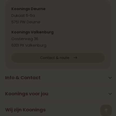
Koonings Deurne
Dukaat 5-5a
5751 PW Deurne
Koonings Valkenburg
Oosterweg 36
6301 PX Valkenburg
Contact & route
Info & Contact
Blog
FAQ
Koonings voor jou
Extra services
Openingstijden
Beauty
Wij zijn Koonings
Vestigingen
Back