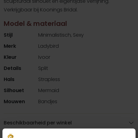
sculpturaal silhouet en eigentijdse verfijning.
Verkrijgbaar bij Koonings Bridal.
Model & materiaal
Stijl
Minimalistisch, Sexy
Merk
Ladybird
Kleur
Ivoor
Details
Split
Hals
Strapless
Silhouet
Mermaid
Mouwen
Bandjes
Beschikbaarheid per winkel