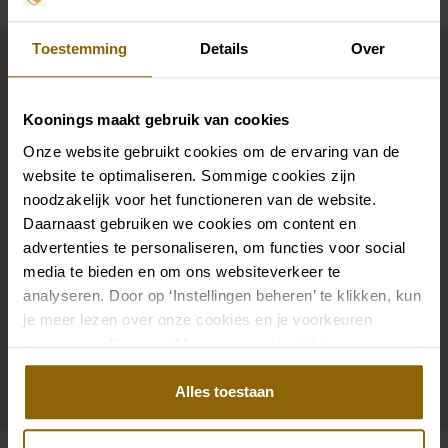
Maak jouw bridallook
Toestemming
Details
Over
compleet
Koonings maakt gebruik van cookies
Onze website gebruikt cookies om de ervaring van de
De perfecte trouwschoenen voor onder je trouwjurk,
website te optimaliseren. Sommige cookies zijn
maar ook kettingen, armbanden en oorbellen die
noodzakelijk voor het functioneren van de website.
precies bij je bruidsjurk passen of een prachtige sluier,
Daarnaast gebruiken we cookies om content en
haarband of haarspeld voor je bruidskapsel: jouw
advertenties te personaliseren, om functies voor social
bruidslook is pas af met bijpassende accessoires. Met
media te bieden en om ons websiteverkeer te
onze grote accessoire winkel met accessoires voor
analyseren. Door op ‘Instellingen beheren’ te klikken, kun
je meer lezen over onze cookies en je voorkeuren
bruid en bruidegom vind je de perfecte match met
aanpassen. Door op ‘Alles toestaan’ te klikken, ga je
jouw jurk of trouwkostuum.
akkoord met het gebruik van alle cookies.
Alles toestaan
Ga naar accessoires