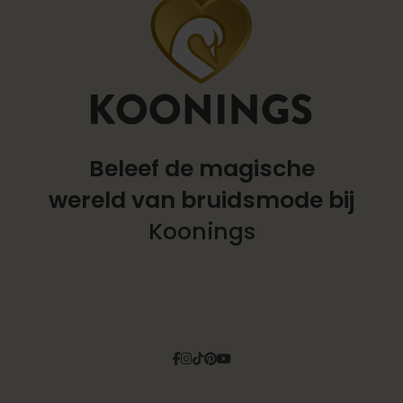
Beleef de magische
wereld
van bruidsmode bij
Koonings
Facebook
Instagram
Tiktok
Pinterest
YouTube