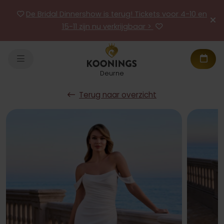
De Bridal Dinnershow is terug! Tickets voor 4-10 en
15-11 zijn nu verkrijgbaar >
Deurne
Terug naar overzicht