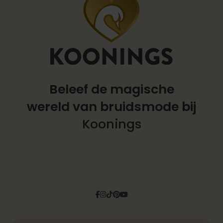
Beleef de magische
wereld
van bruidsmode bij
Koonings
Facebook
Instagram
Tiktok
Pinterest
YouTube