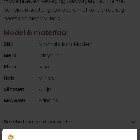
moderniteit en beweging toevoegen. Het lijfje met
bandjes is subtiel geborduurd met kant en de rug
heeft een diepe V-hals.
Model & materiaal
Stijl
Minimalistisch, Modern
Merk
Ladybird
Kleur
Ivoor
Hals
V-hals
Silhouet
A-Lijn
Mouwen
Bandjes
Beschikbaarheid per winkel