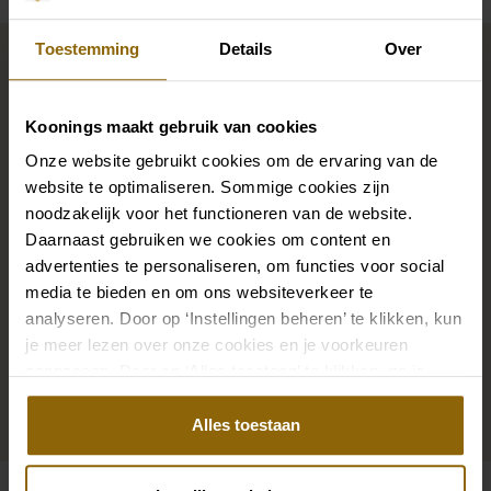
Maak jouw bridallook
Toestemming
Details
Over
compleet
Koonings maakt gebruik van cookies
De perfecte trouwschoenen voor onder je trouwjurk,
Onze website gebruikt cookies om de ervaring van de
website te optimaliseren. Sommige cookies zijn
maar ook kettingen, armbanden en oorbellen die
noodzakelijk voor het functioneren van de website.
precies bij je bruidsjurk passen of een prachtige sluier,
Daarnaast gebruiken we cookies om content en
haarband of haarspeld voor je bruidskapsel: jouw
advertenties te personaliseren, om functies voor social
bruidslook is pas af met bijpassende accessoires. Met
media te bieden en om ons websiteverkeer te
onze grote accessoire winkel met accessoires voor
analyseren. Door op ‘Instellingen beheren’ te klikken, kun
bruid en bruidegom vind je de perfecte match met
je meer lezen over onze cookies en je voorkeuren
aanpassen. Door op ‘Alles toestaan’ te klikken, ga je
jouw jurk of trouwkostuum.
akkoord met het gebruik van alle cookies.
Alles toestaan
Ga naar accessoires