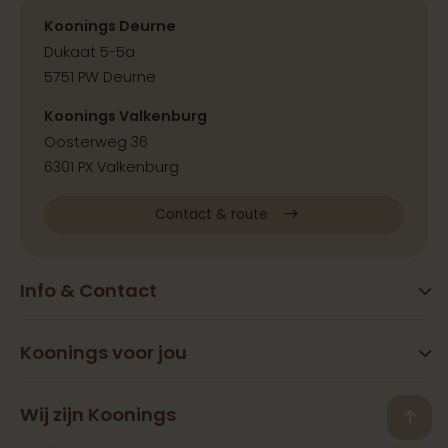
Koonings Deurne
Dukaat 5-5a
5751 PW Deurne
Koonings Valkenburg
Oosterweg 36
6301 PX Valkenburg
Contact & route
Info & Contact
Blog
FAQ
Koonings voor jou
Extra services
Openingstijden
Beauty
Wij zijn Koonings
Vestigingen
Back
Ramona Koonings
Restaurants
Contact