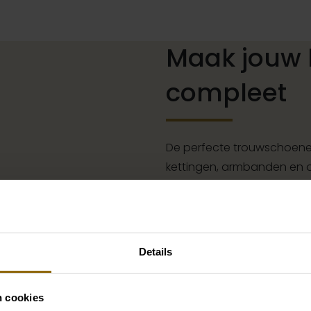
Maak jouw 
compleet
De perfecte trouwschoenen
kettingen, armbanden en oo
of een prachtige sluier, h
jouw bruidslook is pas af 
grote accessoire winkel m
vind je de perfecte match 
Details
Ga naar accessoires
n cookies