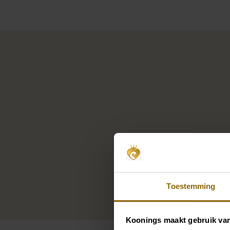
Toestemming
Koonings maakt gebruik va