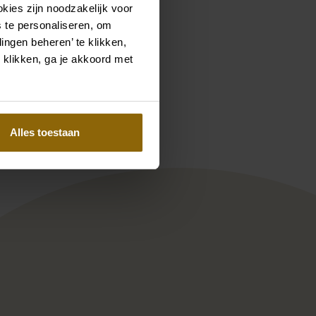
kies zijn noodzakelijk voor
 te personaliseren, om
ingen beheren’ te klikken,
 klikken, ga je akkoord met
Pinterest
Pinterest
enie
num DP479
Ramona Koonings Couture KN
Alles toestaan