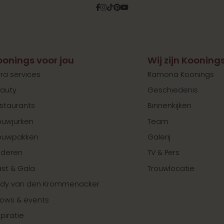
Facebook
Instagram
Tiktok
Pinterest
YouTube
oonings voor jou
Wij zijn Kooning
tra services
Ramona Koonings
auty
Geschiedenis
staurants
Binnenkijken
ouwjurken
Team
ouwpakken
Galerij
nderen
TV & Pers
st & Gala
Trouwlocatie
dy van den Krommenacker
ows & events
spiratie