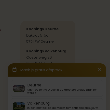
s
Koonings Deurne
Dukaat 5-5a
5751 PW Deurne
Koonings Valkenburg
Oosterweg 36
6301 PX Valkenburg
Contact & route
Back