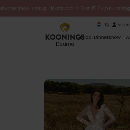
al Dinnershow is terug! Tickets voor 4-10 en 15-11 zijn nu verkri
Mijn a
Bridal Dinnershow
W
Deurne