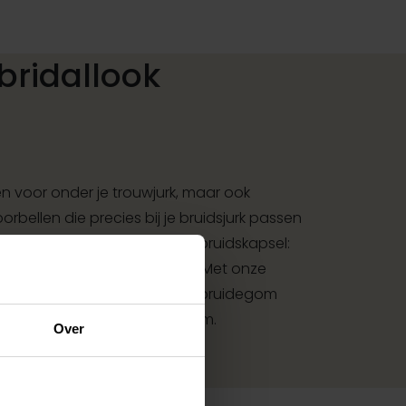
bridallook
 voor onder je trouwjurk, maar ook
rbellen die precies bij je bruidsjurk passen
aarband of haarspeld voor je bruidskapsel:
met bijpassende accessoires. Met onze
et accessoires voor bruid en bruidegom
met jouw jurk of trouwkostuum.
Over