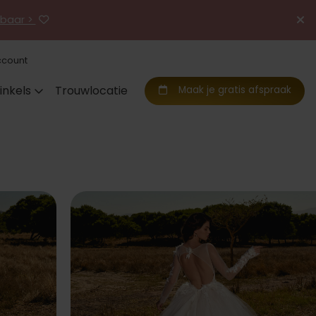
jgbaar >
ccount
inkels
Trouwlocatie
Maak je gratis afspraak