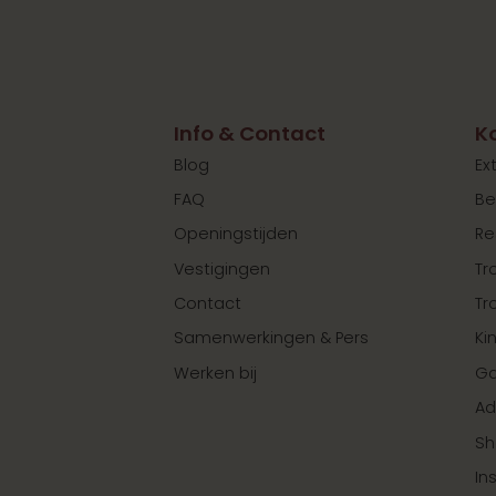
Info & Contact
K
Blog
Ex
FAQ
Be
Openingstijden
Re
Vestigingen
Tr
Contact
Tr
Samenwerkingen & Pers
Ki
Werken bij
Ga
Ad
Sh
In