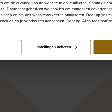
s om de ervaring van de website te optimaliseren. Sommige coo
Bekijk ook eens
ite. Daarnaast gebruiken we cookies om content en advertenties
 bieden en om ons websiteverkeer te analyseren. Door op ‘Instell
cookies en je voorkeuren aanpassen. Door op ‘Alles toestaan’ te
st
Pinterest
ona Koonings Couture KN1917 + TR L
Demetrios Plati
Instellingen beheren