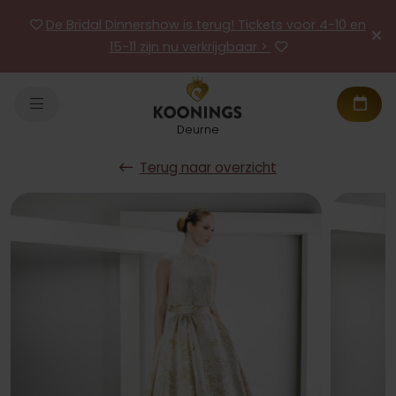
De Bridal Dinnershow is terug! Tickets voor 4-10 en
15-11 zijn nu verkrijgbaar >
Deurne
Terug naar overzicht