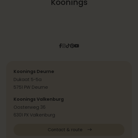
Koonings
Facebook
Instagram
Tiktok
Pinterest
YouTube
Koonings Deurne
Dukaat 5-5a
5751 PW Deurne
Koonings Valkenburg
Oosterweg 36
6301 PX Valkenburg
Contact & route