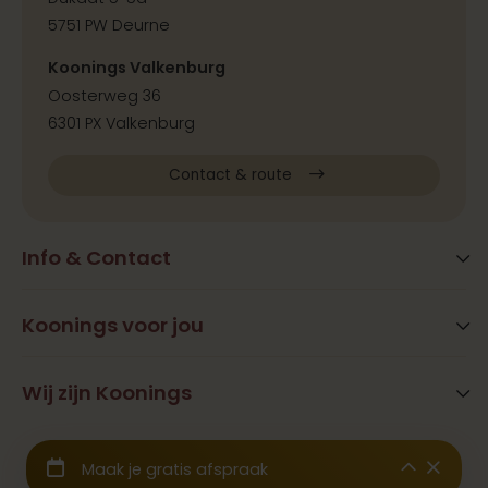
5751 PW Deurne
Koonings Valkenburg
Oosterweg 36
6301 PX Valkenburg
Contact & route
Info & Contact
Blog
FAQ
Koonings voor jou
Extra services
Openingstijden
Beauty
Wij zijn Koonings
Vestigingen
Ramona Koonings
Restaurants
Contact
© 2026 Koonings - Alle rechten voorbehouden
Geschiedenis
Trouwjurken
Samenwerkingen & Pers
Wij zijn aangesloten bij het
CBW Garantiefonds