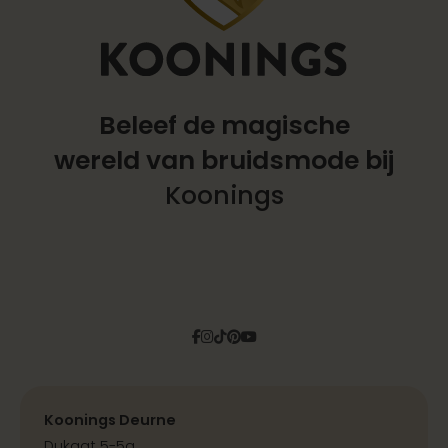
Beleef de magische
wereld
van bruidsmode bij
Koonings
Facebook
Instagram
Tiktok
Pinterest
YouTube
Koonings Deurne
Dukaat 5-5a