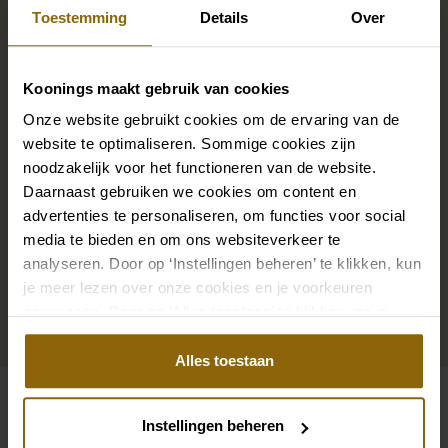
compleet
Toestemming
Details
Over
Koonings maakt gebruik van cookies
De perfecte trouwschoenen voor onder je trouwjurk,
Onze website gebruikt cookies om de ervaring van de
maar ook kettingen, armbanden en oorbellen die
website te optimaliseren. Sommige cookies zijn
precies bij je bruidsjurk passen of een prachtige sluier,
noodzakelijk voor het functioneren van de website.
haarband of haarspeld voor je bruidskapsel: jouw
Daarnaast gebruiken we cookies om content en
bruidslook is pas af met bijpassende accessoires. Met
advertenties te personaliseren, om functies voor social
onze grote accessoire winkel met accessoires voor
media te bieden en om ons websiteverkeer te
bruid en bruidegom vind je de perfecte match met
analyseren. Door op ‘Instellingen beheren’ te klikken, kun
je meer lezen over onze cookies en je voorkeuren
jouw jurk of trouwkostuum.
aanpassen. Door op ‘Alles toestaan’ te klikken, ga je
akkoord met het gebruik van alle cookies.
Ga naar accessoires
Alles toestaan
Bekijk ook eens
Instellingen beheren