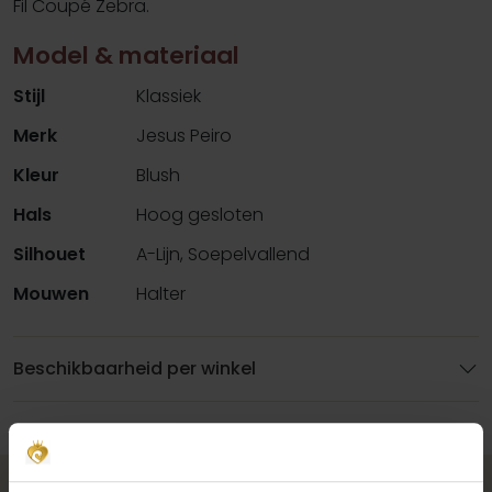
Fil Coupé Zebra.
Model & materiaal
Stijl
Klassiek
Merk
Jesus Peiro
Kleur
Blush
Hals
Hoog gesloten
Silhouet
A-Lijn, Soepelvallend
Mouwen
Halter
Beschikbaarheid per winkel
Maak jouw bridallook