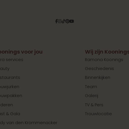
Facebook
Instagram
Tiktok
Pinterest
YouTube
oonings voor jou
Wij zijn Kooning
tra services
Ramona Koonings
auty
Geschiedenis
staurants
Binnenkijken
ouwjurken
Team
ouwpakken
Galerij
nderen
TV & Pers
st & Gala
Trouwlocatie
dy van den Krommenacker