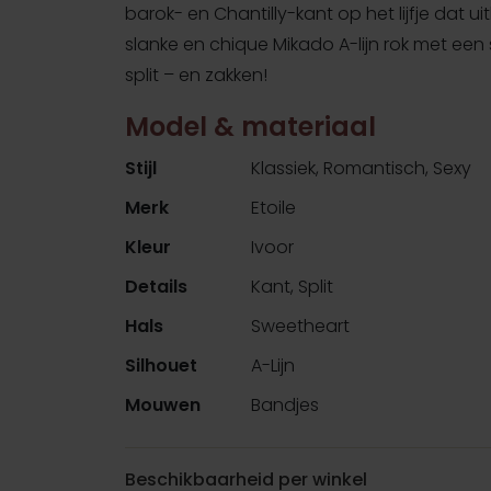
barok- en Chantilly-kant op het lijfje dat ui
slanke en chique Mikado A-lijn rok met een
split – en zakken!
Model & materiaal
Stijl
Klassiek, Romantisch, Sexy
Merk
Etoile
Kleur
Ivoor
Details
Kant, Split
Hals
Sweetheart
Silhouet
A-Lijn
Mouwen
Bandjes
Beschikbaarheid per winkel