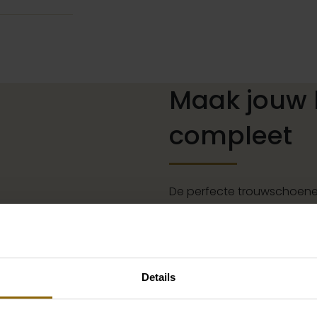
Maak jouw 
compleet
De perfecte trouwschoenen
kettingen, armbanden en oo
of een prachtige sluier, h
jouw bruidslook is pas af 
grote accessoire winkel m
Details
vind je de perfecte match 