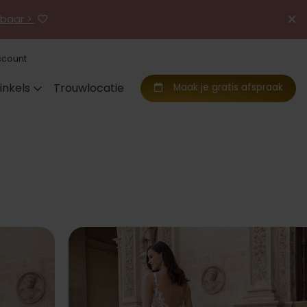
jgbaar >
ccount
inkels
Trouwlocatie
Maak je gratis afspraak