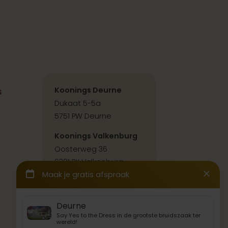
s
Koonings Deurne
Dukaat 5-5a
5751 PW Deurne
Koonings Valkenburg
Oosterweg 36
6301 PX Valkenburg
Contact & route
Back