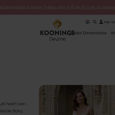
al Dinnershow is terug! Tickets voor 4-10 en 15-11 zijn nu verkri
Mijn a
Bridal Dinnershow
W
Deurne
 jurk heeft een
elende flora,