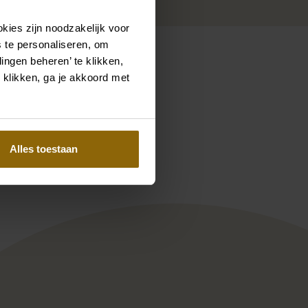
kies zijn noodzakelijk voor
 te personaliseren, om
ingen beheren’ te klikken,
 klikken, ga je akkoord met
Pinterest
Pinterest
 Couture KN2108 Resort
Rebecca Ingram Poppy 24RS1
Alles toestaan