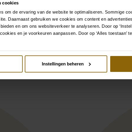
n cookies
Ga naar accessoires
s om de ervaring van de website te optimaliseren. Sommige coo
ite. Daarnaast gebruiken we cookies om content en advertenties
 bieden en om ons websiteverkeer te analyseren. Door op ‘Instell
Bekijk ook eens
cookies en je voorkeuren aanpassen. Door op ‘Alles toestaan’ te
st
Pinterest
ier Pronovias Vella AP125AT3
Ramona Koonings
Instellingen beheren