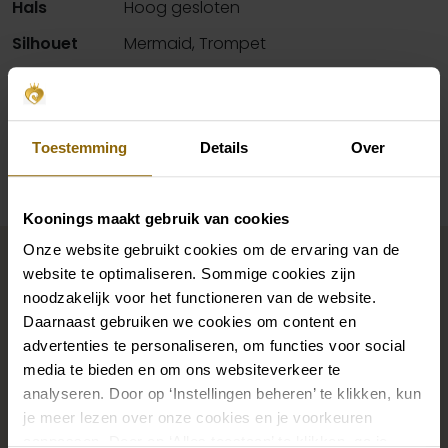
Hals
Hoog gesloten
Silhouet
Mermaid, Trompet
Mouwen
Halter
Beschikbaarheid per winkel
Toestemming
Details
Over
Koonings maakt gebruik van cookies
Maak jouw bridallook
Onze website gebruikt cookies om de ervaring van de
compleet
website te optimaliseren. Sommige cookies zijn
noodzakelijk voor het functioneren van de website.
Daarnaast gebruiken we cookies om content en
advertenties te personaliseren, om functies voor social
De perfecte trouwschoenen voor onder je trouwjurk,
media te bieden en om ons websiteverkeer te
maar ook kettingen, armbanden en oorbellen die
analyseren. Door op ‘Instellingen beheren’ te klikken, kun
precies bij je bruidsjurk passen of een prachtige sluier,
je meer lezen over onze cookies en je voorkeuren
haarband of haarspeld voor je bruidskapsel: jouw
aanpassen. Door op ‘Alles toestaan’ te klikken, ga je