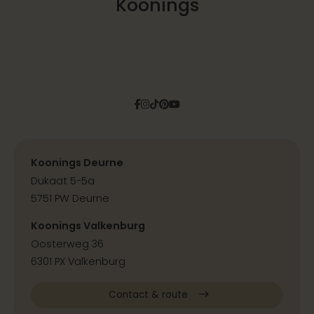
Koonings
Facebook
Instagram
Tiktok
Pinterest
YouTube
Koonings Deurne
Dukaat 5-5a
5751 PW Deurne
Koonings Valkenburg
Oosterweg 36
6301 PX Valkenburg
Contact & route