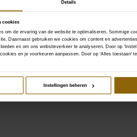
Details
jouw bruidslook is pas af 
grote accessoire winkel m
vind je de perfecte match 
n cookies
s om de ervaring van de website te optimaliseren. Sommige coo
Ga naar accessoires
ite. Daarnaast gebruiken we cookies om content en advertenties
 bieden en om ons websiteverkeer te analyseren. Door op ‘Instell
cookies en je voorkeuren aanpassen. Door op ‘Alles toestaan’ te
Bekijk ook eens
st
Pinterest
Instellingen beheren
Couture Nahara NC124AR2
novias Fashion Group Imre PR125BB1
Pronovias Privee 