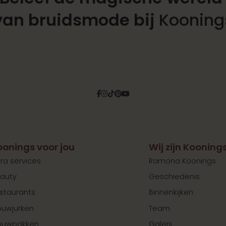
van bruidsmode bij
Kooning
Facebook
Instagram
Tiktok
Pinterest
YouTube
oonings voor jou
Wij zijn Kooning
tra services
Ramona Koonings
auty
Geschiedenis
staurants
Binnenkijken
ouwjurken
Team
ouwpakken
Galerij