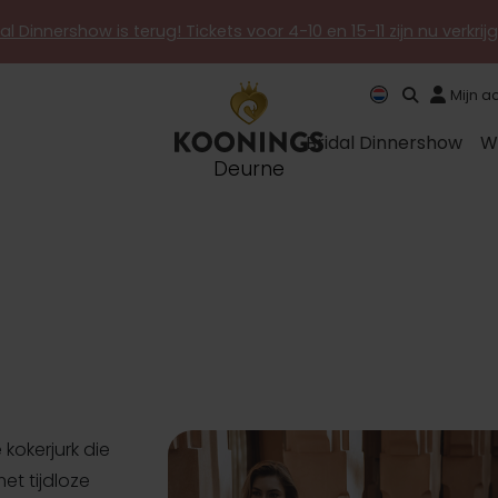
al Dinnershow is terug! Tickets voor 4-10 en 15-11 zijn nu verkri
Mijn a
Bridal Dinnershow
W
Deurne
kokerjurk die
t tijdloze