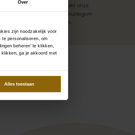
Over
met bijpassende accessoires. Met onze
et accessoires voor bruid en bruidegom
met jouw jurk of trouwkostuum.
kies zijn noodzakelijk voor
 te personaliseren, om
ingen beheren’ te klikken,
 klikken, ga je akkoord met
Pinterest
Pinterest
Alles toestaan
Blossia PP126BE1
Cosmobella 7997