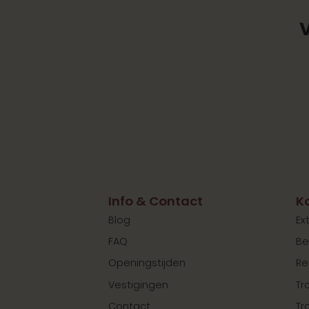
Info & Contact
K
Blog
Ex
FAQ
Be
Openingstijden
Re
Vestigingen
Tr
Contact
Tr