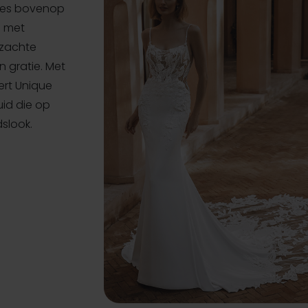
ties bovenop
e met
 zachte
n gratie. Met
ert Unique
uid die op
dslook.