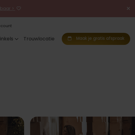
jgbaar >
ccount
inkels
Trouwlocatie
Maak je gratis afspraak