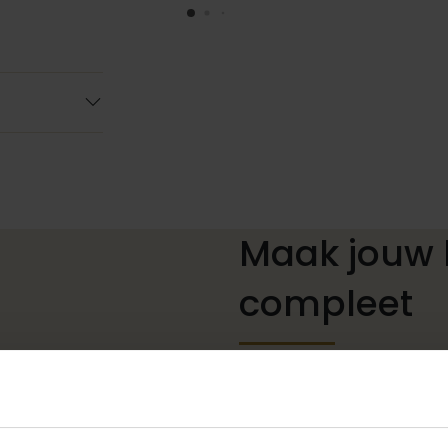
Maak jouw 
compleet
De perfecte trouwschoenen
kettingen, armbanden en oo
of een prachtige sluier, h