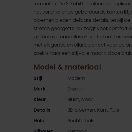
romantiek. De 3D chiffon bloemenapplica
het sprankelende geborduurde kanten lijfj
bloemen bieden delicate details, terwijl de
stretch georgette rok zorgt voor comfort e
zijn betoverende illusie-achterkant fascine
met elegantie en allure, perfect voor de br
zoek is naar een stijlvolle maar tijdloze brui
Model & materiaal
Stijl
Modern
Merk
Enzoani
Kleur
Blush, Ivoor
Details
3D bloemen, Kant, Tule
Hals
Rechte hals
Silhouet
Mermaid