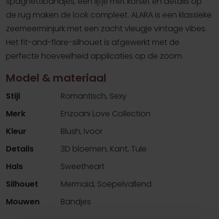
spaghettibandjes, een lijfje met korset en details op
de rug maken de look compleet. ALARA is een klassieke
zeemeerminjurk met een zacht vleugje vintage vibes.
Het fit-and-flare-silhouet is afgewerkt met de
perfecte hoeveelheid applicaties op de zoom.
Model & materiaal
Stijl
Romantisch, Sexy
Merk
Enzoani Love Collection
Kleur
Blush, Ivoor
Details
3D bloemen, Kant, Tule
Hals
Sweetheart
Silhouet
Mermaid, Soepelvallend
Mouwen
Bandjes