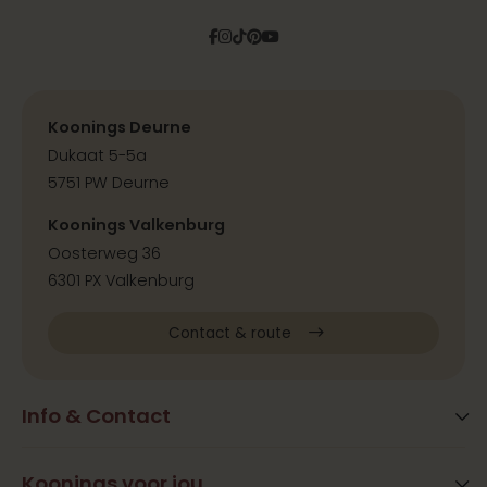
Facebook
Instagram
Tiktok
Pinterest
YouTube
Koonings Deurne
Dukaat 5-5a
5751 PW Deurne
Koonings Valkenburg
Oosterweg 36
6301 PX Valkenburg
Contact & route
Info & Contact
Blog
FAQ
Koonings voor jou