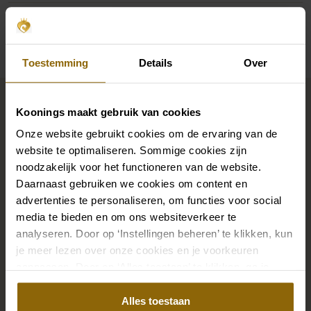
Beschikbaarheid per winkel
Toestemming
Details
Over
Maak jouw bridallook
compleet
Koonings maakt gebruik van cookies
Onze website gebruikt cookies om de ervaring van de
website te optimaliseren. Sommige cookies zijn
De perfecte trouwschoenen voor onder je trouwjurk,
noodzakelijk voor het functioneren van de website.
Daarnaast gebruiken we cookies om content en
maar ook kettingen, armbanden en oorbellen die
advertenties te personaliseren, om functies voor social
precies bij je bruidsjurk passen of een prachtige sluier,
media te bieden en om ons websiteverkeer te
haarband of haarspeld voor je bruidskapsel: jouw
analyseren. Door op ‘Instellingen beheren’ te klikken, kun
bruidslook is pas af met bijpassende accessoires. Met
je meer lezen over onze cookies en je voorkeuren
onze grote accessoire winkel met accessoires voor
aanpassen. Door op ‘Alles toestaan’ te klikken, ga je
bruid en bruidegom vind je de perfecte match met
akkoord met het gebruik van alle cookies.
Alles toestaan
jouw jurk of trouwkostuum.