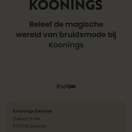
Beleef de magische
wereld
van bruidsmode bij
Koonings
Facebook
Instagram
Tiktok
Pinterest
YouTube
Koonings Deurne
Dukaat 5-5a
5751 PW Deurne