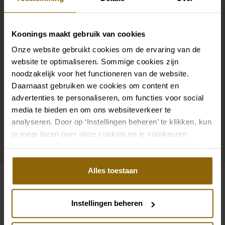
De perfecte trouwschoenen voor onder je trouwjurk,
Koonings maakt gebruik van cookies
maar ook kettingen, armbanden en oorbellen die
Onze website gebruikt cookies om de ervaring van de
precies bij je bruidsjurk passen of een prachtige sluier,
website te optimaliseren. Sommige cookies zijn
haarband of haarspeld voor je bruidskapsel: jouw
noodzakelijk voor het functioneren van de website.
bruidslook is pas af met bijpassende accessoires. Met
Daarnaast gebruiken we cookies om content en
onze grote accessoire winkel met accessoires voor
advertenties te personaliseren, om functies voor social
bruid en bruidegom vind je de perfecte match met
media te bieden en om ons websiteverkeer te
analyseren. Door op ‘Instellingen beheren’ te klikken, kun
jouw jurk of trouwkostuum.
je meer lezen over onze cookies en je voorkeuren
aanpassen. Door op ‘Alles toestaan’ te klikken, ga je
Ga naar accessoires
akkoord met het gebruik van alle cookies.
Alles toestaan
Bekijk ook eens
Instellingen beheren
Pinterest
Pi
Pinterest
Pi