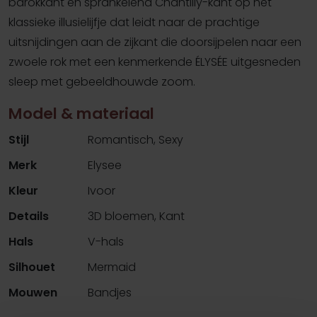
barokkant en sprankelend Chantilly-kant op het
klassieke illusielijfje dat leidt naar de prachtige
uitsnijdingen aan de zijkant die doorsijpelen naar een
zwoele rok met een kenmerkende ÉLYSÉE uitgesneden
sleep met gebeeldhouwde zoom.
Model & materiaal
Stijl
Romantisch, Sexy
Merk
Elysee
Kleur
Ivoor
Details
3D bloemen, Kant
Hals
V-hals
Silhouet
Mermaid
Mouwen
Bandjes