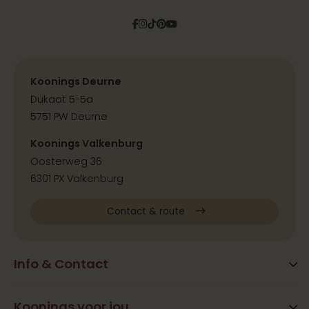
Facebook
Instagram
Tiktok
Pinterest
YouTube
Koonings Deurne
Dukaat 5-5a
5751 PW Deurne
Koonings Valkenburg
Oosterweg 36
6301 PX Valkenburg
Contact & route
Info & Contact
Blog
FAQ
Koonings voor jou