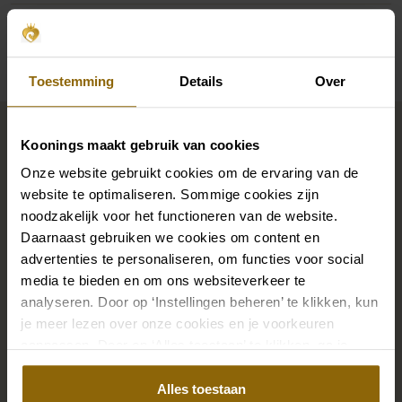
Beschikbaarheid per winkel
Toestemming
Details
Over
Maak jouw bridallook
compleet
Koonings maakt gebruik van cookies
Onze website gebruikt cookies om de ervaring van de
website te optimaliseren. Sommige cookies zijn
De perfecte trouwschoenen voor onder je trouwjurk,
noodzakelijk voor het functioneren van de website.
Daarnaast gebruiken we cookies om content en
maar ook kettingen, armbanden en oorbellen die
advertenties te personaliseren, om functies voor social
precies bij je bruidsjurk passen of een prachtige sluier,
media te bieden en om ons websiteverkeer te
haarband of haarspeld voor je bruidskapsel: jouw
analyseren. Door op ‘Instellingen beheren’ te klikken, kun
bruidslook is pas af met bijpassende accessoires. Met
je meer lezen over onze cookies en je voorkeuren
onze grote accessoire winkel met accessoires voor
aanpassen. Door op ‘Alles toestaan’ te klikken, ga je
bruid en bruidegom vind je de perfecte match met
akkoord met het gebruik van alle cookies.
Alles toestaan
jouw jurk of trouwkostuum.