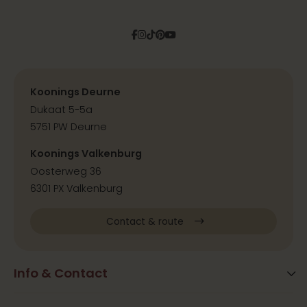
Facebook
Instagram
Tiktok
Pinterest
YouTube
Koonings Deurne
Dukaat 5-5a
5751 PW Deurne
Koonings Valkenburg
Oosterweg 36
6301 PX Valkenburg
Contact & route
Info & Contact
Blog