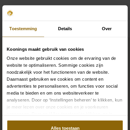
Beschikbaarheid per winkel
Toestemming
Details
Over
Maak jouw bridallook
Koonings maakt gebruik van cookies
compleet
Onze website gebruikt cookies om de ervaring van de
website te optimaliseren. Sommige cookies zijn
noodzakelijk voor het functioneren van de website.
De perfecte trouwschoenen voor onder je trouwjurk,
Daarnaast gebruiken we cookies om content en
maar ook kettingen, armbanden en oorbellen die
advertenties te personaliseren, om functies voor social
precies bij je bruidsjurk passen of een prachtige sluier,
media te bieden en om ons websiteverkeer te
haarband of haarspeld voor je bruidskapsel: jouw
analyseren. Door op ‘Instellingen beheren’ te klikken, kun
bruidslook is pas af met bijpassende accessoires. Met
je meer lezen over onze cookies en je voorkeuren
aanpassen. Door op ‘Alles toestaan’ te klikken, ga je
onze grote accessoire winkel met accessoires voor
akkoord met het gebruik van alle cookies.
bruid en bruidegom vind je de perfecte match met
Alles toestaan