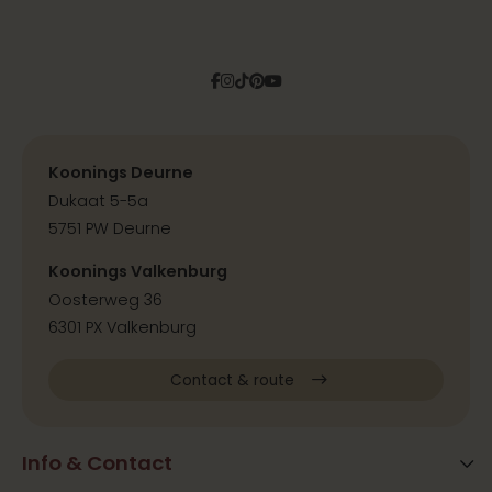
Facebook
Instagram
Tiktok
Pinterest
YouTube
Koonings Deurne
Dukaat 5-5a
5751 PW Deurne
Koonings Valkenburg
Oosterweg 36
6301 PX Valkenburg
Contact & route
Info & Contact