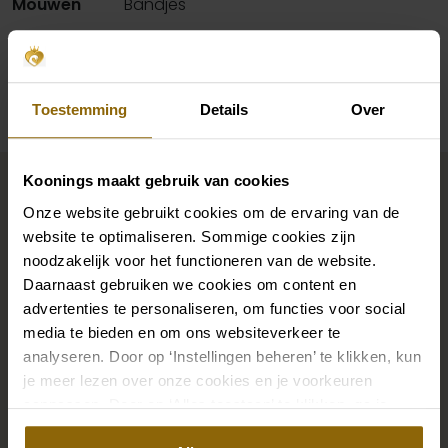
Mouwen
Bandjes
Beschikbaarheid per winkel
Toestemming
Details
Over
Maak jouw bridallook
Koonings maakt gebruik van cookies
compleet
Onze website gebruikt cookies om de ervaring van de
website te optimaliseren. Sommige cookies zijn
noodzakelijk voor het functioneren van de website.
De perfecte trouwschoenen voor onder je trouwjurk,
Daarnaast gebruiken we cookies om content en
maar ook kettingen, armbanden en oorbellen die
advertenties te personaliseren, om functies voor social
media te bieden en om ons websiteverkeer te
precies bij je bruidsjurk passen of een prachtige sluier,
analyseren. Door op ‘Instellingen beheren’ te klikken, kun
haarband of haarspeld voor je bruidskapsel: jouw
je meer lezen over onze cookies en je voorkeuren
bruidslook is pas af met bijpassende accessoires. Met
aanpassen. Door op ‘Alles toestaan’ te klikken, ga je
onze grote accessoire winkel met accessoires voor
akkoord met het gebruik van alle cookies.