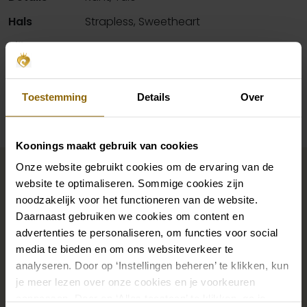
Hals
Strapless, Sweetheart
Silhouet
Kort
Beschikbaarheid per winkel
Toestemming
Details
Over
Koonings maakt gebruik van cookies
Maak jouw bridallook
Onze website gebruikt cookies om de ervaring van de
compleet
website te optimaliseren. Sommige cookies zijn
noodzakelijk voor het functioneren van de website.
Daarnaast gebruiken we cookies om content en
advertenties te personaliseren, om functies voor social
De perfecte trouwschoenen voor onder je trouwjurk,
media te bieden en om ons websiteverkeer te
maar ook kettingen, armbanden en oorbellen die
analyseren. Door op ‘Instellingen beheren’ te klikken, kun
precies bij je bruidsjurk passen of een prachtige sluier,
je meer lezen over onze cookies en je voorkeuren
haarband of haarspeld voor je bruidskapsel: jouw
aanpassen. Door op ‘Alles toestaan’ te klikken, ga je