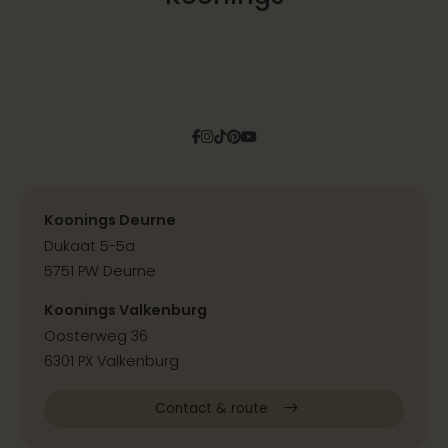
Facebook
Instagram
Tiktok
Pinterest
YouTube
Koonings Deurne
Dukaat 5-5a
5751 PW Deurne
Koonings Valkenburg
Oosterweg 36
6301 PX Valkenburg
Contact & route