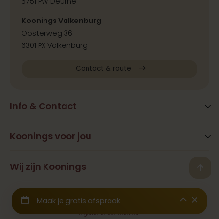
5751 PW Deurne
Koonings Valkenburg
Oosterweg 36
6301 PX Valkenburg
Contact & route
Info & Contact
Blog
FAQ
Koonings voor jou
Extra services
Openingstijden
Beauty
Wij zijn Koonings
Vestigingen
Back
Ramona Koonings
Restaurants
Contact
© 2026 Koonings - Alle rechten voorbehouden
Geschiedenis
Trouwjurken
Samenwerkingen & Pers
Wij zijn aangesloten bij het
CBW Garantiefonds
Binnenkijken
Trouwpakken
Werken bij
Algemene voorwaarden