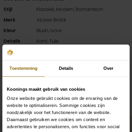
Stijl
Klassiek, Modern, Romantisch
Merk
Azuree Bridal
Kleur
Blush, Ivoor
Details
Kant, Tule
Hals
Sweetheart
Silhouet
Baljurk
Toestemming
Details
Over
Mouwen
Afneembare mouwen
Koonings maakt gebruik van cookies
Beschikbaarheid per winkel
Onze website gebruikt cookies om de ervaring van de
website te optimaliseren. Sommige cookies zijn
noodzakelijk voor het functioneren van de website.
Maak jouw bridallook
Daarnaast gebruiken we cookies om content en
advertenties te personaliseren, om functies voor social