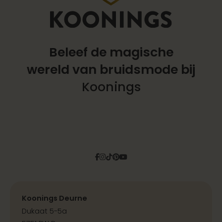
Beleef de magische
wereld
van bruidsmode bij
Koonings
Facebook
Instagram
Tiktok
Pinterest
YouTube
Koonings Deurne
Dukaat 5-5a