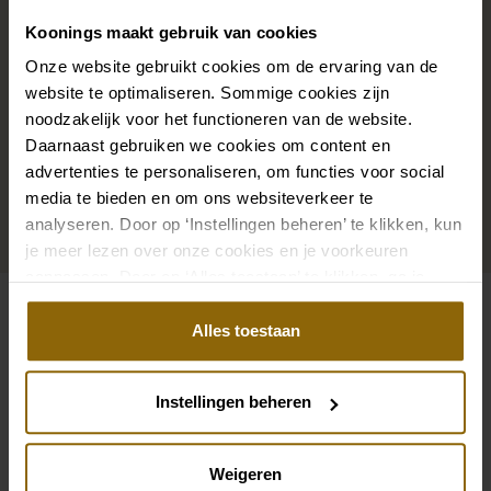
maar ook kettingen, armbanden en oorbellen die
Koonings maakt gebruik van cookies
precies bij je bruidsjurk passen of een prachtige sluier,
haarband of haarspeld voor je bruidskapsel: jouw
Onze website gebruikt cookies om de ervaring van de
website te optimaliseren. Sommige cookies zijn
bruidslook is pas af met bijpassende accessoires. Met
noodzakelijk voor het functioneren van de website.
onze grote accessoire winkel met accessoires voor
Daarnaast gebruiken we cookies om content en
bruid en bruidegom vind je de perfecte match met
advertenties te personaliseren, om functies voor social
jouw jurk of trouwkostuum.
media te bieden en om ons websiteverkeer te
analyseren. Door op ‘Instellingen beheren’ te klikken, kun
Ga naar accessoires
je meer lezen over onze cookies en je voorkeuren
aanpassen. Door op ‘Alles toestaan’ te klikken, ga je
akkoord met het gebruik van alle cookies.
Alles toestaan
Bekijk ook eens
Pinterest
Pi
Pinterest
Pi
Instellingen beheren
Demetrios Platinum DP404 + TR
Muse by Berta 23-
Aire Barcelona Kayden 1D121TULGEP142
Ladybird Jubilee L
Weigeren