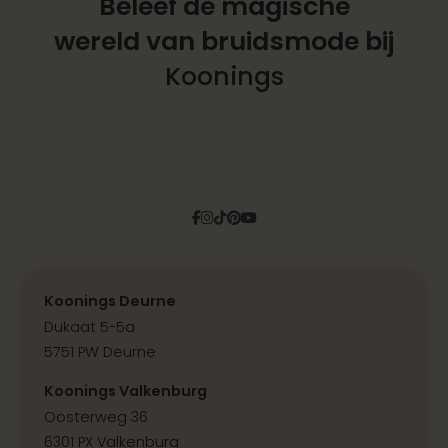
Beleef de magische
wereld
van bruidsmode bij
Koonings
Facebook
Instagram
Tiktok
Pinterest
YouTube
Koonings Deurne
Dukaat 5-5a
5751 PW Deurne
Koonings Valkenburg
Oosterweg 36
6301 PX Valkenburg