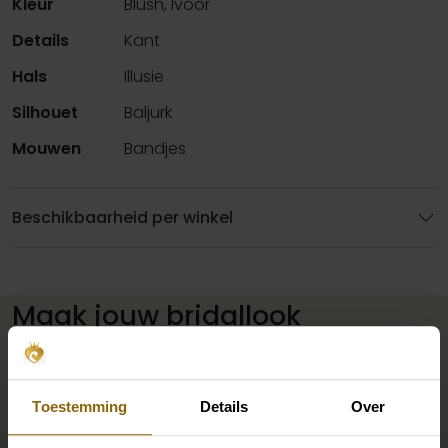
Kleur
Blush, Ivoor
Details
Kant
Hals
Illusie
Silhouet
Baljurk
Mouwen
Bandjes
Beschikbaarheid per winkel
Maak jouw bridallook
compleet
Toestemming
Details
Over
De perfecte trouwschoenen voor onder je trouwjurk,