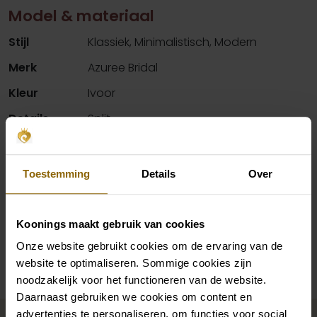
Model & materiaal
Stijl
Klassiek, Minimalistisch, Modern
Merk
Azuree Bridal
Kleur
Ivoor
Details
Split
Hals
Strapless
Silhouet
A-Lijn
Toestemming
Details
Over
Mouwen
Afneembare mouwen
Koonings maakt gebruik van cookies
Beschikbaarheid per winkel
Onze website gebruikt cookies om de ervaring van de
website te optimaliseren. Sommige cookies zijn
noodzakelijk voor het functioneren van de website.
Daarnaast gebruiken we cookies om content en
Maak jouw bridallook
advertenties te personaliseren, om functies voor social