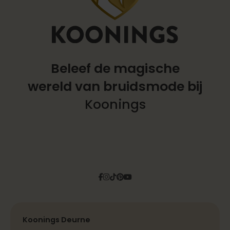
Beleef de magische
wereld
van bruidsmode bij
Koonings
Facebook
Instagram
Tiktok
Pinterest
YouTube
Koonings Deurne