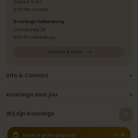
Dukaat 5-5a
5751 PW Deurne
Koonings Valkenburg
Oosterweg 36
6301 PX Valkenburg
Contact & route
Info & Contact
Blog
FAQ
Koonings voor jou
Extra services
Openingstijden
Beauty
Wij zijn Koonings
Vestigingen
Back
Ramona Koonings
Restaurants
Contact
© 2026 Koonings - Alle rechten voorbehouden
Geschiedenis
Trouwjurken
Samenwerkingen & Pers
Wij zijn aangesloten bij het
CBW Garantiefonds