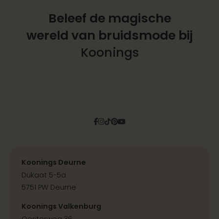
Beleef de magische
wereld
van bruidsmode bij
Koonings
Facebook
Instagram
Tiktok
Pinterest
YouTube
Koonings Deurne
Dukaat 5-5a
5751 PW Deurne
Koonings Valkenburg
Oosterweg 36