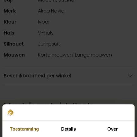
Merk
Alma Novia
Kleur
Ivoor
Hals
V-hals
Silhouet
Jumpsuit
Mouwen
Korte mouwen, Lange mouwen
Beschikbaarheid per winkel
Maak jouw bridallook
compleet
Toestemming
Details
Over