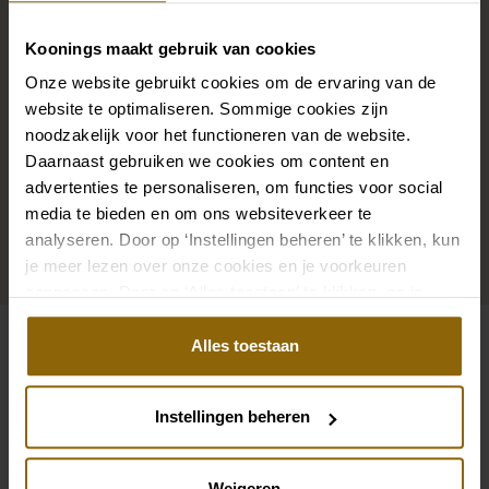
De perfecte trouwschoenen voor onder je trouwjurk,
maar ook kettingen, armbanden en oorbellen die
Koonings maakt gebruik van cookies
precies bij je bruidsjurk passen of een prachtige sluier,
Onze website gebruikt cookies om de ervaring van de
haarband of haarspeld voor je bruidskapsel: jouw
website te optimaliseren. Sommige cookies zijn
bruidslook is pas af met bijpassende accessoires. Met
noodzakelijk voor het functioneren van de website.
onze grote accessoire winkel met accessoires voor
Daarnaast gebruiken we cookies om content en
advertenties te personaliseren, om functies voor social
bruid en bruidegom vind je de perfecte match met
media te bieden en om ons websiteverkeer te
jouw jurk of trouwkostuum.
analyseren. Door op ‘Instellingen beheren’ te klikken, kun
je meer lezen over onze cookies en je voorkeuren
Ga naar accessoires
aanpassen. Door op ‘Alles toestaan’ te klikken, ga je
akkoord met het gebruik van alle cookies.
Alles toestaan
Bekijk ook eens
Pinterest
Pi
Instellingen beheren
Pinterest
Pi
Marylise Titus/1
Ramona Koonings C
Azuree Bridal Fuchsia 427.0671
Fashion Queen Lohr
Weigeren