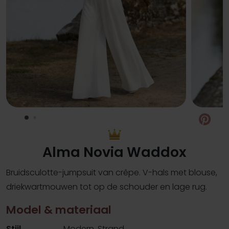
Pin
Alma Novia Waddox
Bruidsculotte-jumpsuit van crêpe. V-hals met blouse,
driekwartmouwen tot op de schouder en lage rug.
Model & materiaal
Stijl
Modern, Strand