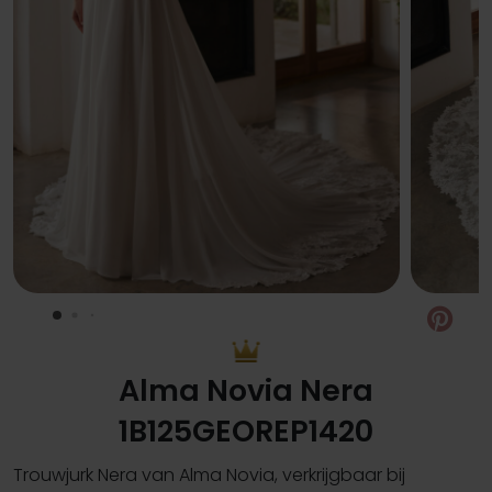
Pin
Alma Novia Nera
1B125GEOREP1420
Trouwjurk Nera van Alma Novia, verkrijgbaar bij