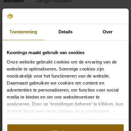
Mouwen
Lange mouwen
Beschikbaarheid per winkel
Toestemming
Details
Over
Maak jouw bridallook
Koonings maakt gebruik van cookies
compleet
Onze website gebruikt cookies om de ervaring van de
website te optimaliseren. Sommige cookies zijn
noodzakelijk voor het functioneren van de website.
De perfecte trouwschoenen voor onder je trouwjurk,
Daarnaast gebruiken we cookies om content en
maar ook kettingen, armbanden en oorbellen die
advertenties te personaliseren, om functies voor social
precies bij je bruidsjurk passen of een prachtige sluier,
media te bieden en om ons websiteverkeer te
analyseren. Door op ‘Instellingen beheren’ te klikken, kun
haarband of haarspeld voor je bruidskapsel: jouw
je meer lezen over onze cookies en je voorkeuren
bruidslook is pas af met bijpassende accessoires. Met
aanpassen. Door op ‘Alles toestaan’ te klikken, ga je
onze grote accessoire winkel met accessoires voor
akkoord met het gebruik van alle cookies.
bruid en bruidegom vind je de perfecte match met