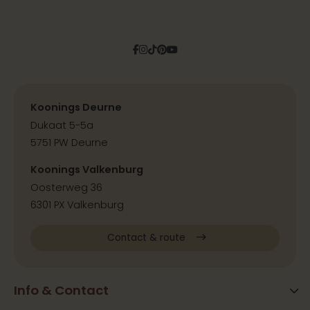
Facebook
Instagram
Tiktok
Pinterest
YouTube
Koonings Deurne
Dukaat 5-5a
5751 PW Deurne
Koonings Valkenburg
Oosterweg 36
6301 PX Valkenburg
Contact & route
Info & Contact
Blog