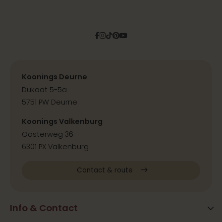
Facebook
Instagram
Tiktok
Pinterest
YouTube
Koonings Deurne
Dukaat 5-5a
5751 PW Deurne
Koonings Valkenburg
Oosterweg 36
6301 PX Valkenburg
Contact & route
Info & Contact
Blog