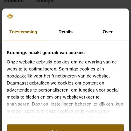
Mouwen
Bandjes
Beschikbaarheid per winkel
Toestemming
Details
Over
Maak jouw bridallook
Koonings maakt gebruik van cookies
compleet
Onze website gebruikt cookies om de ervaring van de
website te optimaliseren. Sommige cookies zijn
noodzakelijk voor het functioneren van de website.
De perfecte trouwschoenen voor onder je trouwjurk,
Daarnaast gebruiken we cookies om content en
maar ook kettingen, armbanden en oorbellen die
advertenties te personaliseren, om functies voor social
precies bij je bruidsjurk passen of een prachtige sluier,
media te bieden en om ons websiteverkeer te
analyseren. Door op ‘Instellingen beheren’ te klikken, kun
haarband of haarspeld voor je bruidskapsel: jouw
je meer lezen over onze cookies en je voorkeuren
bruidslook is pas af met bijpassende accessoires. Met
aanpassen. Door op ‘Alles toestaan’ te klikken, ga je
onze grote accessoire winkel met accessoires voor
akkoord met het gebruik van alle cookies.
bruid en bruidegom vind je de perfecte match met