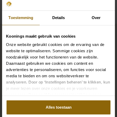
Beschikbaarheid per winkel
Toestemming
Details
Over
Maak jouw bridallook
compleet
Koonings maakt gebruik van cookies
Onze website gebruikt cookies om de ervaring van de
website te optimaliseren. Sommige cookies zijn
De perfecte trouwschoenen voor onder je trouwjurk,
noodzakelijk voor het functioneren van de website.
Daarnaast gebruiken we cookies om content en
maar ook kettingen, armbanden en oorbellen die
advertenties te personaliseren, om functies voor social
precies bij je bruidsjurk passen of een prachtige sluier,
media te bieden en om ons websiteverkeer te
haarband of haarspeld voor je bruidskapsel: jouw
analyseren. Door op ‘Instellingen beheren’ te klikken, kun
bruidslook is pas af met bijpassende accessoires. Met
je meer lezen over onze cookies en je voorkeuren
onze grote accessoire winkel met accessoires voor
aanpassen. Door op ‘Alles toestaan’ te klikken, ga je
bruid en bruidegom vind je de perfecte match met
akkoord met het gebruik van alle cookies.
Alles toestaan
jouw jurk of trouwkostuum.