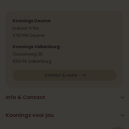
Koonings Deurne
Dukaat 5-5a
5751 PW Deurne
Koonings Valkenburg
Oosterweg 36
6301 PX Valkenburg
Contact & route
Info & Contact
Blog
FAQ
Koonings voor jou
Extra services
Openingstijden