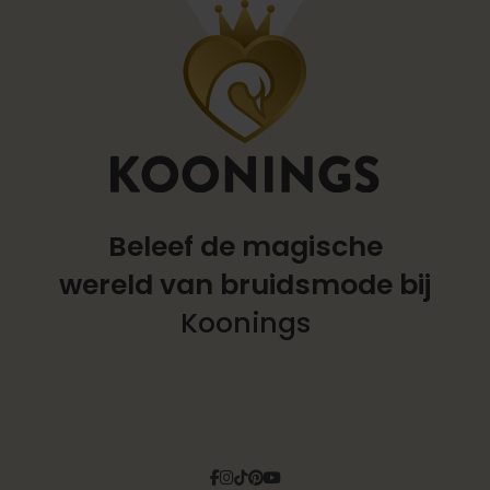
Beleef de magische
wereld
van bruidsmode bij
Koonings
Facebook
Instagram
Tiktok
Pinterest
YouTube