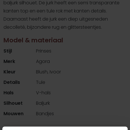
baljurk silhouet. De jurk heeft een semi transparante
kanten top en een tule rok met kanten details.
Daarnaast heeft de jurk een diep uitgesneden
decolleté, bijzondere rug en glittersteentjes.
Model & materiaal
Stijl
Prinses
Merk
Agora
Kleur
Blush, Ivoor
Details
Tule
Hals
V-hals
Silhouet
Baljurk
Mouwen
Bandjes