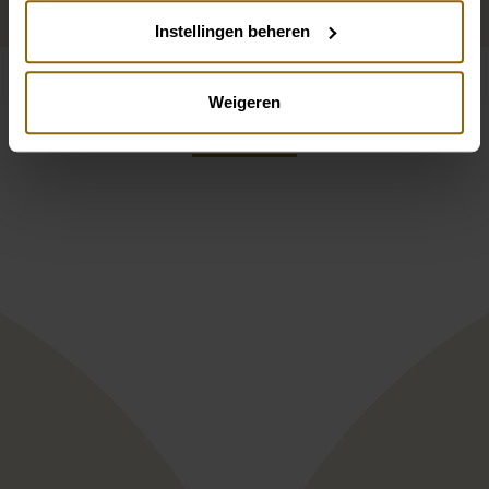
Ga naar accessoires
Instellingen beheren
Weigeren
Bekijk ook eens