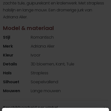
zachte tule, guipurekant en kralenwerk. Met strapless
halslijn en lange mouw. Een dromerige jurk van
Adriana Alier.
Model & materiaal
Stijl
Romantisch
Merk
Adriana Alier
Kleur
Ivoor
Details
3D bloemen, Kant, Tule
Hals
Strapless
Silhouet
Soepelvallend
Mouwen
Lange mouwen
Beschikbaarheid per winkel