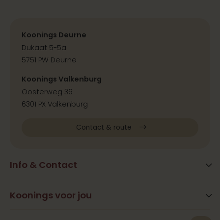
Koonings Deurne
Dukaat 5-5a
5751 PW Deurne
Koonings Valkenburg
Oosterweg 36
6301 PX Valkenburg
Contact & route
Info & Contact
Blog
FAQ
Koonings voor jou
Extra services
Openingstijden