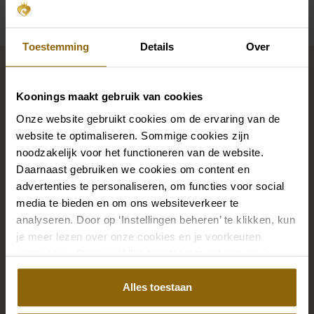
Toestemming
Details
Over
Maak jouw bridallook
compleet
Koonings maakt gebruik van cookies
Onze website gebruikt cookies om de ervaring van de
De perfecte trouwschoenen voor onder je trouwjurk,
website te optimaliseren. Sommige cookies zijn
noodzakelijk voor het functioneren van de website.
maar ook kettingen, armbanden en oorbellen die
Daarnaast gebruiken we cookies om content en
precies bij je bruidsjurk passen of een prachtige sluier,
advertenties te personaliseren, om functies voor social
haarband of haarspeld voor je bruidskapsel: jouw
media te bieden en om ons websiteverkeer te
bruidslook is pas af met bijpassende accessoires. Met
analyseren. Door op ‘Instellingen beheren’ te klikken, kun
onze grote accessoire winkel met accessoires voor
je meer lezen over onze cookies en je voorkeuren
bruid en bruidegom vind je de perfecte match met
aanpassen. Door op ‘Alles toestaan’ te klikken, ga je
akkoord met het gebruik van alle cookies.
jouw jurk of trouwkostuum.
Alles toestaan
Ga naar accessoires