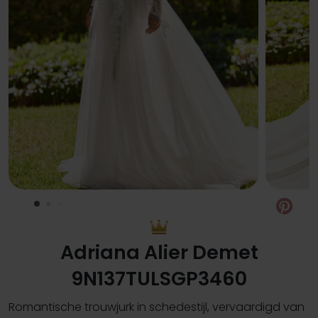
Pin
Adriana Alier Demet
9N137TULSGP3460
Romantische trouwjurk in schedestijl, vervaardigd van