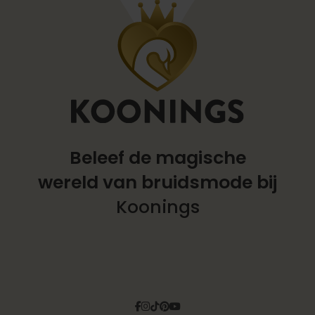
Beleef de magische
wereld
van bruidsmode bij
Koonings
Facebook
Instagram
Tiktok
Pinterest
YouTube