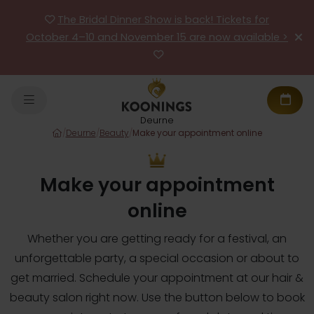
The Bridal Dinner Show is back! Tickets for
October 4–10 and November 15 are now available >
Deurne
/
Deurne
/
Beauty
/
Make your appointment online
Make your appointment
online
Whether you are getting ready for a festival, an
unforgettable party, a special occasion or about to
get married. Schedule your appointment at our hair &
beauty salon right now. Use the button below to book