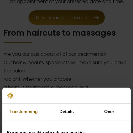
an appointment at your preferred date and time.
Make your appointment
From haircuts to massages
Are you curious about all of our treatments?
Our hair & beauty specialists will make sure you leave
the salon
radiant. Whether you choose
a haircut treatment, a massage or a
manicure. Glam it up!
Toestemming
Details
Over
Koonings maakt gebruik van cookies