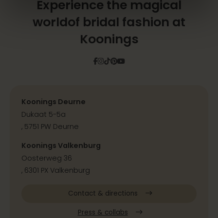
Experience the magical
world
of bridal fashion at
Koonings
Facebook
Instagram
Tiktok
Pinterest
YouTube
Koonings Deurne
Dukaat 5-5a
, 5751 PW Deurne
Koonings Valkenburg
Oosterweg 36
, 6301 PX Valkenburg
Contact & directions
Press & collabs