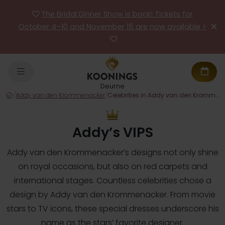
The Bridal Dinner Show is back! Tickets for
October 4–10 and November 15 are now available >
Deurne
/
Addy van den Krommenacker
/
Celebrities in Addy van den Krommenacker’s designs
Addy’s VIPS
Addy van den Krommenacker’s designs not only shine
on royal occasions, but also on red carpets and
international stages. Countless celebrities chose a
design by Addy van den Krommenacker. From movie
stars to TV icons, these special dresses underscore his
name as the stars’ favorite designer.