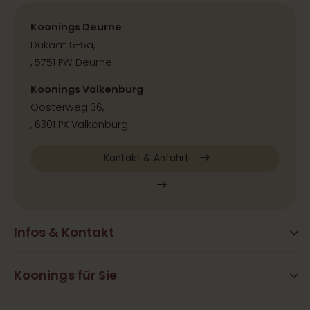
Koonings Deurne
Dukaat 5-5a,
, 5751 PW Deurne
Koonings Valkenburg
Oosterweg 36,
, 6301 PX Valkenburg
Kontakt & Anfahrt
Infos & Kontakt
Blog
Häufig gestellte Fragen
Koonings für Sie
Aktivitäten
Öffnungszeiten