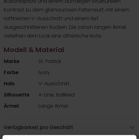
Illusionsspitze und einem auffälligen strukturellen
Kontrast zu dem glamourösen Faltenwurf, mit einem
raffinierten V-Ausschnitt und einem tief
ausgeschnittenen Rücken. Die zarten langen Ärmel
verleihen dem Look eine ätherische Note.
Modell & Material
Marke
St. Patrick
Farbe
Ivory
Hals
V-Ausschnitt
Silhouette
A-Linie, Ballkleid
Ärmel
Lange Ärmel
Verfügbarkeit pro Geschäft