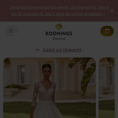
Die Bridal Dinnershow ist wieder da! Karten für den 4.
bis 10. und den 15. bis 11. sind ab sofort erhältlich >
Deurne
Zurück zur Übersicht