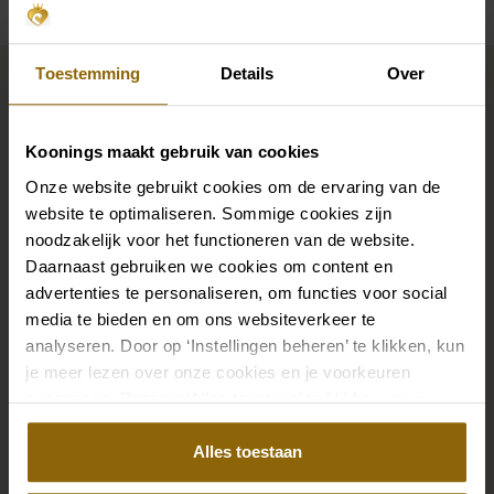
Vervollständigen Sie Ihren
Toestemming
Details
Over
Brautlook
Koonings maakt gebruik van cookies
Die perfekten Brautschuhe unter deinem
Onze website gebruikt cookies om de ervaring van de
website te optimaliseren. Sommige cookies zijn
Hochzeitskleid, aber auch Ketten, Armbänder und
noodzakelijk voor het functioneren van de website.
Ohrringe, die genau zu deinem Brautkleid passen, oder
Daarnaast gebruiken we cookies om content en
ein wunderschöner Schleier, Haarband oder
advertenties te personaliseren, om functies voor social
Haarnadel für deine Brautfrisur: Dein Brautlook ist erst
media te bieden en om ons websiteverkeer te
mit passenden Accessoires komplett. In unserem
analyseren. Door op ‘Instellingen beheren’ te klikken, kun
großen Accessoire-Shop mit Accessoires für Braut
je meer lezen over onze cookies en je voorkeuren
aanpassen. Door op ‘Alles toestaan’ te klikken, ga je
und Bräutigam findest du die perfekte Ergänzung zu
akkoord met het gebruik van alle cookies.
deinem Kleid oder Hochzeitsanzug.
Alles toestaan
Zu den Accessoires