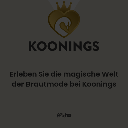
Erleben Sie die magische Welt
der Brautmode bei Koonings
Facebook
Instagram
Tiktok
Pinterest
YouTube