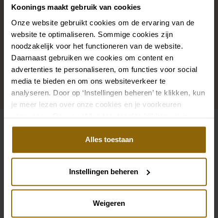
ein wunderschöner Schleier, Haarband oder
Koonings maakt gebruik van cookies
Haarnadel für deine Brautfrisur: Dein Brautlook ist erst
Onze website gebruikt cookies om de ervaring van de
mit passenden Accessoires komplett. In unserem
website te optimaliseren. Sommige cookies zijn
großen Accessoire-Shop mit Accessoires für Braut
noodzakelijk voor het functioneren van de website.
und Bräutigam findest du die perfekte Ergänzung zu
Daarnaast gebruiken we cookies om content en
advertenties te personaliseren, om functies voor social
deinem Kleid oder Hochzeitsanzug.
media te bieden en om ons websiteverkeer te
analyseren. Door op ‘Instellingen beheren’ te klikken, kun
Zu den Accessoires
je meer lezen over onze cookies en je voorkeuren
aanpassen. Door op ‘Alles toestaan’ te klikken, ga je
akkoord met het gebruik van alle cookies.
Siehe auch
Alles toestaan
Pinterest
Pi
Pinterest
Pi
Instellingen beheren
Immediate 261-24112A-71 Florence+138 
Wilvorst 441102/34
Unmittelbar 361-22107A-501
Guglielmo G25W4
Weigeren