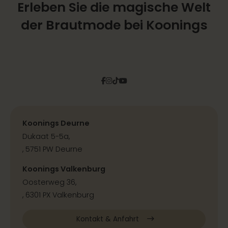
Erleben Sie die magische Welt
der Brautmode bei Koonings
Facebook
Instagram
Tiktok
Pinterest
YouTube
Koonings Deurne
Dukaat 5-5a,
, 5751 PW Deurne
Koonings Valkenburg
Oosterweg 36,
, 6301 PX Valkenburg
Kontakt & Anfahrt