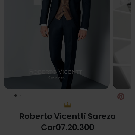
Pin
Roberto Vicentti Sarezo
Cor07.20.300