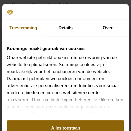
Verfügbarkeit pro Geschäft
Toestemming
Details
Over
Vervollständigen Sie Ihren
Brautlook
Koonings maakt gebruik van cookies
Onze website gebruikt cookies om de ervaring van de
website te optimaliseren. Sommige cookies zijn
Die perfekten Brautschuhe unter deinem
noodzakelijk voor het functioneren van de website.
Hochzeitskleid, aber auch Ketten, Armbänder und
Daarnaast gebruiken we cookies om content en
Ohrringe, die genau zu deinem Brautkleid passen, oder
advertenties te personaliseren, om functies voor social
ein wunderschöner Schleier, Haarband oder
media te bieden en om ons websiteverkeer te
Haarnadel für deine Brautfrisur: Dein Brautlook ist erst
analyseren. Door op ‘Instellingen beheren’ te klikken, kun
mit passenden Accessoires komplett. In unserem
je meer lezen over onze cookies en je voorkeuren
aanpassen. Door op ‘Alles toestaan’ te klikken, ga je
großen Accessoire-Shop mit Accessoires für Braut
akkoord met het gebruik van alle cookies.
und Bräutigam findest du die perfekte Ergänzung zu
Alles toestaan