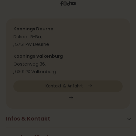
Facebook
Instagram
Tiktok
Pinterest
YouTube
Koonings Deurne
Dukaat 5-5a,
, 5751 PW Deurne
Koonings Valkenburg
Oosterweg 36,
, 6301 PX Valkenburg
Kontakt & Anfahrt
Infos & Kontakt
Blog