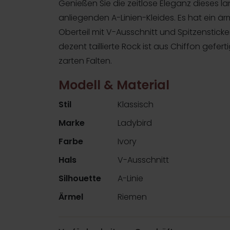
Genießen Sie die zeitlose Eleganz dieses l
anliegenden A-Linien-Kleides. Es hat ein är
Oberteil mit V-Ausschnitt und Spitzensticker
dezent taillierte Rock ist aus Chiffon gefertig
zarten Falten.
Modell & Material
Stil
Klassisch
Marke
Ladybird
Farbe
Ivory
Hals
V-Ausschnitt
Silhouette
A-Linie
Ärmel
Riemen