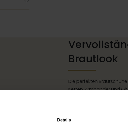
Vervollstän
Brautlook
Die perfekten Brautschuhe
Ketten, Armbänder und Ohr
passen, oder ein wundersc
für deine Brautfrisur: Dein
komplett. In unserem groß
Details
Braut und Bräutigam finde