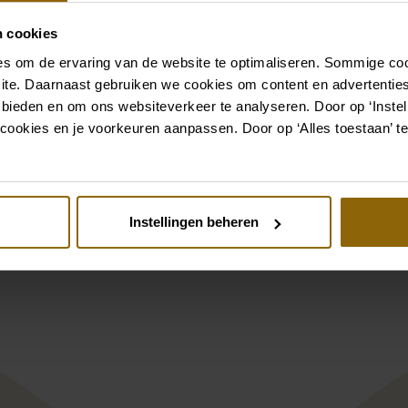
Kleid oder Hochzeitsanzug
n cookies
Zu den Accessoires
s om de ervaring van de website te optimaliseren. Sommige coo
ite. Daarnaast gebruiken we cookies om content en advertenties
 bieden en om ons websiteverkeer te analyseren. Door op ‘Instell
Siehe auch
cookies en je voorkeuren aanpassen. Door op ‘Alles toestaan’ te
st
Pinterest
Instellingen beheren
ee Feliciana
Oreasposa L1102