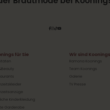
der Brautmode bei Kooning
Facebook
Instagram
Tiktok
Pinterest
YouTube
nings für Sie
Wir sind Kooning
vitäten
Ramona Koonings
&Beauty
Team Koonings
aurants
Galerie
zeitskleider
TV Presse
hzeitsanzüge
liche Kinderkleidung
te Garderobe