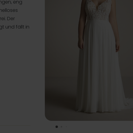
angen, eng
melloses
ei. Der
t und fällt in