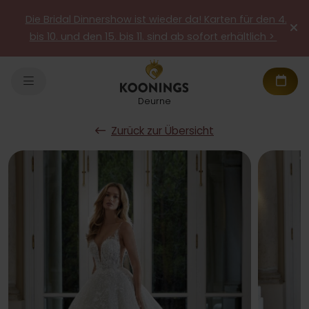
Die Bridal Dinnershow ist wieder da! Karten für den 4.
bis 10. und den 15. bis 11. sind ab sofort erhältlich >
Deurne
Zurück zur Übersicht