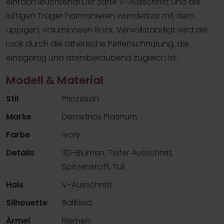
einfach leuchtend! Der zarte V-Ausschnitt und die
luftigen Träger harmonieren wunderbar mit dem
üppigen, voluminösen Rock. Vervollständigt wird der
Look durch die ätherische Perlenschnürung, die
einzigartig und atemberaubend zugleich ist.
Modell & Material
Stil
Prinzessin
Marke
Demetrios Platinum
Farbe
Ivory
Details
3D-Blumen, Tiefer Ausschnitt,
Spitzenstoff, Tüll
Hals
V-Ausschnitt
Silhouette
Ballkleid
Ärmel
Riemen