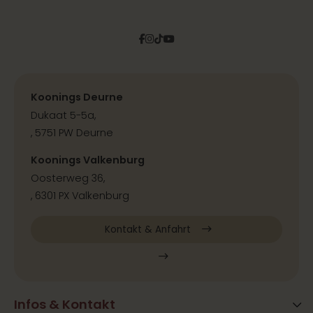
Facebook
Instagram
Tiktok
Pinterest
YouTube
Koonings Deurne
Dukaat 5-5a,
, 5751 PW Deurne
Koonings Valkenburg
Oosterweg 36,
, 6301 PX Valkenburg
Kontakt & Anfahrt
Infos & Kontakt