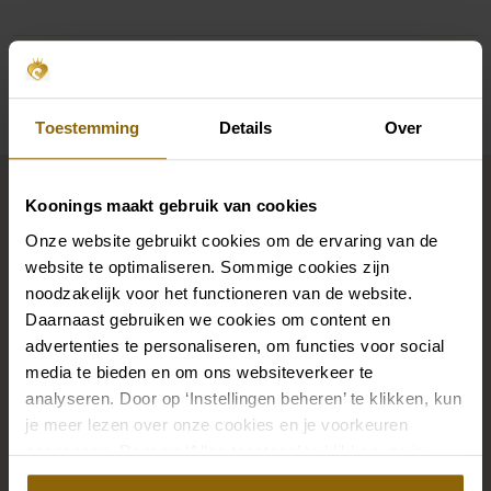
Verfügbarkeit pro Geschäft
Toestemming
Details
Over
Vervollständigen Sie Ihren
Koonings maakt gebruik van cookies
Brautlook
Onze website gebruikt cookies om de ervaring van de
website te optimaliseren. Sommige cookies zijn
Die perfekten Brautschuhe unter deinem
noodzakelijk voor het functioneren van de website.
Daarnaast gebruiken we cookies om content en
Hochzeitskleid, aber auch Ketten, Armbänder und
advertenties te personaliseren, om functies voor social
Ohrringe, die genau zu deinem Brautkleid passen, oder
media te bieden en om ons websiteverkeer te
ein wunderschöner Schleier, Haarband oder
analyseren. Door op ‘Instellingen beheren’ te klikken, kun
Haarnadel für deine Brautfrisur: Dein Brautlook ist erst
je meer lezen over onze cookies en je voorkeuren
mit passenden Accessoires komplett. In unserem
aanpassen. Door op ‘Alles toestaan’ te klikken, ga je
großen Accessoire-Shop mit Accessoires für Braut
akkoord met het gebruik van alle cookies.