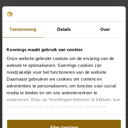
Verfügbarkeit pro Geschäft
Toestemming
Details
Over
Vervollständigen Sie Ihren
Brautlook
Koonings maakt gebruik van cookies
Onze website gebruikt cookies om de ervaring van de
website te optimaliseren. Sommige cookies zijn
Die perfekten Brautschuhe unter deinem
noodzakelijk voor het functioneren van de website.
Hochzeitskleid, aber auch Ketten, Armbänder und
Daarnaast gebruiken we cookies om content en
Ohrringe, die genau zu deinem Brautkleid passen, oder
advertenties te personaliseren, om functies voor social
ein wunderschöner Schleier, Haarband oder
media te bieden en om ons websiteverkeer te
analyseren. Door op ‘Instellingen beheren’ te klikken, kun
Haarnadel für deine Brautfrisur: Dein Brautlook ist erst
je meer lezen over onze cookies en je voorkeuren
mit passenden Accessoires komplett. In unserem
aanpassen. Door op ‘Alles toestaan’ te klikken, ga je
großen Accessoire-Shop mit Accessoires für Braut
akkoord met het gebruik van alle cookies.
und Bräutigam findest du die perfekte Ergänzung zu
Alles toestaan