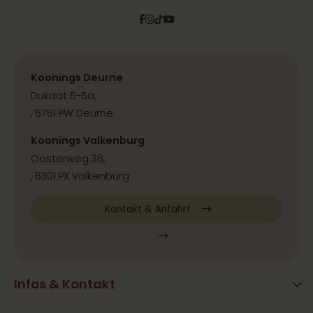
Facebook
Instagram
Tiktok
Pinterest
YouTube
Koonings Deurne
Dukaat 5-5a,
, 5751 PW Deurne
Koonings Valkenburg
Oosterweg 36,
, 6301 PX Valkenburg
Kontakt & Anfahrt
Infos & Kontakt
Blog